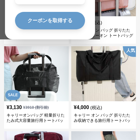
クーポンを取得する
¥
4,380
¥
2,420
(税込)
(税込)
キャリー オン バッグ 軽量スタ
キャリー オン バッグ 折りたた
イリッシュ折り畳み式多機能バ
み式 キャリーオン トートバッグ
ッグ
人気
SALE
¥
3,130
¥
4,000
(税込)
¥
3910
(割引前)
キャリーオンバッグ 軽量折りた
キャリー オン バッグ 折りたた
たみ式大容量旅行用トートバッ
み収納できる旅行用トートバッ
グ
グ