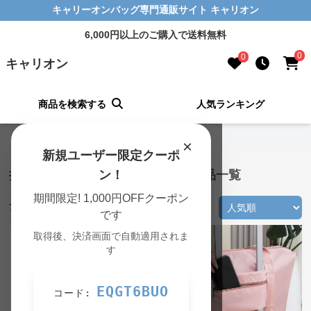
キャリーオンバッグ専門通販サイト キャリオン
6,000円以上のご購入で送料無料
0
0
キャリオン
商品を検索する
人気ランキング
キャリオン TOP
›
折りたたみの一覧
×
新規ユーザー限定クーポ
折りたたみ キャリーオンバッグ 商品一覧
ン！
期間限定! 1,000円OFFクーポン
74
件の商品が見つかりました
です
取得後、決済画面で自動適用されま
す
EQGT6BUO
コード: