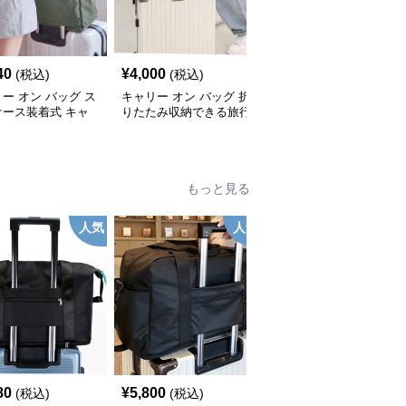
40
¥
4,000
¥
5,800
(税込)
(税込)
(税込)
ー オン バッグ ス
キャリー オン バッグ 折
キャリーオンバッグ 旅
ケース装着式 キャ
りたたみ収納できる旅行
行の相棒 多機能収納ト
トート
用トートバッグ
ートバッグ
もっと見る
人気
人気
80
¥
5,800
¥
3,920
(税込)
(税込)
(税込)