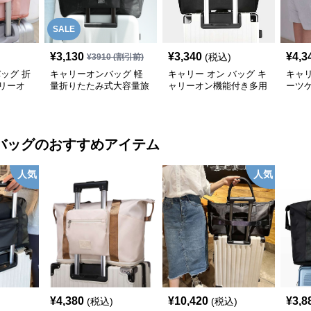
SALE
¥
3,130
¥
3,340
¥
4,3
(税込)
¥
3910
(割引前)
バッグ 折
キャリーオンバッグ 軽
キャリー オン バッグ キ
キャリ
リーオ
量折りたたみ式大容量旅
ャリーオン機能付き多用
ーツ
行用トートバッグ
途トートバッグ
リー
バッグ
のおすすめアイテム
人気
人気
¥
4,380
¥
10,420
¥
3,8
(税込)
(税込)