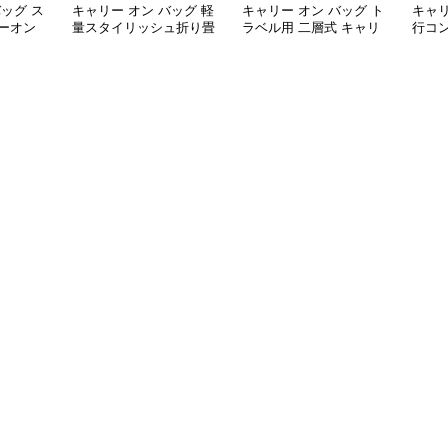
バッグ ス
キャリー オン バッグ 軽
キャリー オン バッグ ト
キャリ
ーオン
量スタイリッシュ折り畳
ラベル用 二層式 キャリ
行コ
み式多機能バッグ
ーオンバッグ
ッグ