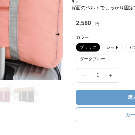
す。
背面のベルトでしっかり固定
2,580
円
Next slide
カラー
ブラック
レッド
ピ
ダークブルー
1
購
カー