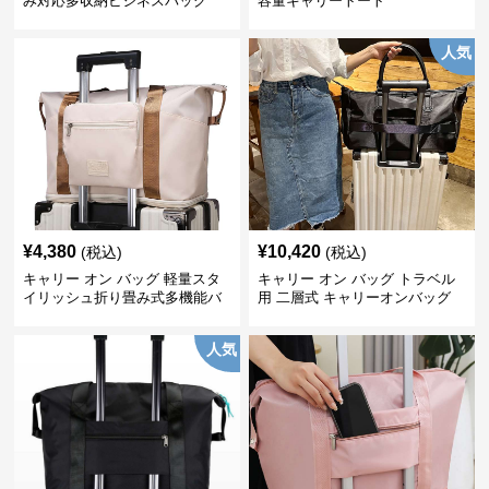
み対応多収納ビジネスバッグ
容量キャリートート
人気
¥
4,380
¥
10,420
(税込)
(税込)
キャリー オン バッグ 軽量スタ
キャリー オン バッグ トラベル
イリッシュ折り畳み式多機能バ
用 二層式 キャリーオンバッグ
ッグ
人気