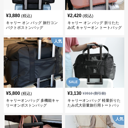
¥
3,880
¥
2,420
(税込)
(税込)
キャリー オン バッグ 旅行コン
キャリー オン バッグ 折りたた
パクトボストンバッグ
み式 キャリーオン トートバッグ
人気
SALE
¥
5,800
¥
3,130
(税込)
¥
3910
(割引前)
キャリーオンバッグ 多機能キャ
キャリーオンバッグ 軽量折りた
リーオンボストンバッグ
たみ式大容量旅行用トートバッ
グ
人気