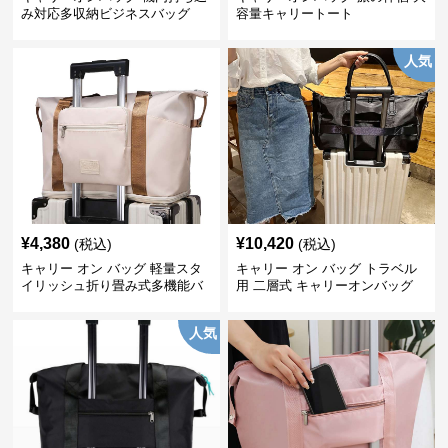
み対応多収納ビジネスバッグ
容量キャリートート
人気
¥
4,380
¥
10,420
(税込)
(税込)
キャリー オン バッグ 軽量スタ
キャリー オン バッグ トラベル
イリッシュ折り畳み式多機能バ
用 二層式 キャリーオンバッグ
ッグ
人気