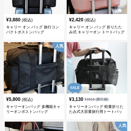
¥
3,880
¥
2,420
(税込)
(税込)
キャリー オン バッグ 旅行コン
キャリー オン バッグ 折りたた
パクトボストンバッグ
み式 キャリーオン トートバッグ
人気
SALE
¥
5,800
¥
3,130
(税込)
¥
3910
(割引前)
キャリーオンバッグ 多機能キャ
キャリーオンバッグ 軽量折りた
リーオンボストンバッグ
たみ式大容量旅行用トートバッ
グ
人気