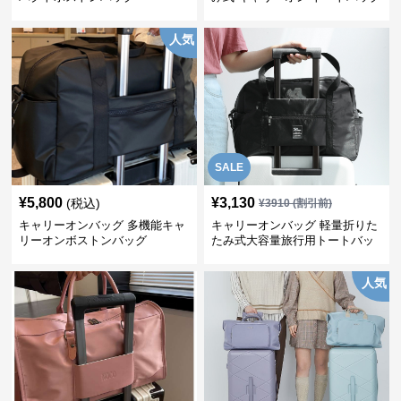
人気
SALE
¥
5,800
¥
3,130
(税込)
¥
3910
(割引前)
キャリーオンバッグ 多機能キャ
キャリーオンバッグ 軽量折りた
リーオンボストンバッグ
たみ式大容量旅行用トートバッ
グ
人気