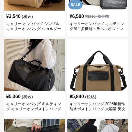
SALE
¥
2,540
¥
6,500
(税込)
¥
8130
(割引前)
キャリー オン バッグ シンプル
キャリーオンバッグ キルティン
キャリーオンバッグ ショルダー
グ加工多機能トラベルボストン
付き
バッグ
¥
5,360
¥
5,840
(税込)
(税込)
キャリーオンバッグ キルティン
キャリーオンバッグ 2025年新作
グ キャリーオンボストンバッグ
防水ボストンバッグ 大容量 男女
大容量 機内持込対応
兼用 旅行鞄