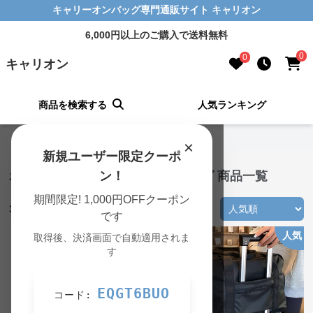
キャリーオンバッグ専門通販サイト キャリオン
6,000円以上のご購入で送料無料
0
0
キャリオン
商品を検索する
人気ランキング
キャリオン TOP
›
ボストンバッグの一覧
×
新規ユーザー限定クーポ
ボストンバッグ キャリーオンバッグ 商品一覧
ン！
期間限定! 1,000円OFFクーポン
369
件の商品が見つかりました
です
人気
取得後、決済画面で自動適用されま
す
EQGT6BUO
コード: