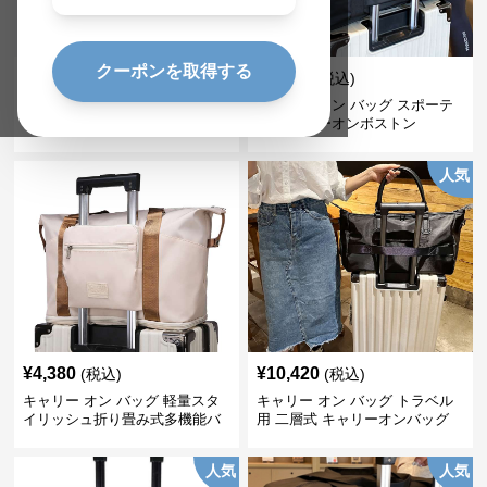
クーポンを取得する
¥
3,620
¥
4,800
(税込)
(税込)
キャリーオンバッグ 多機能トラ
キャリー オン バッグ スポーテ
ベルボストンバッグ
ィ キャリーオンボストン
人気
¥
4,380
¥
10,420
(税込)
(税込)
キャリー オン バッグ 軽量スタ
キャリー オン バッグ トラベル
イリッシュ折り畳み式多機能バ
用 二層式 キャリーオンバッグ
ッグ
人気
人気