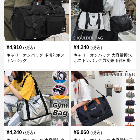
¥
4,910
¥
4,240
(税込)
(税込)
キャリーオンバッグ 多機能ボス
キャリーオンバッグ 大容量撥水
トンバッグ
ボストンバッグ男女兼用斜め掛
け旅行鞄
¥
4,240
¥
6,060
(税込)
(税込)