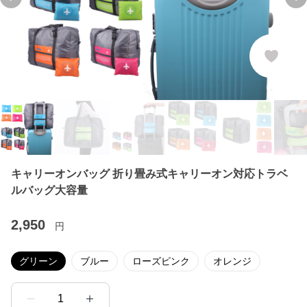
Previous slide
Ne
キャリーオンバッグ 折り畳み式キャリーオン対応トラベ
ルバッグ大容量
2,950
円
グリーン
ブルー
ローズピンク
オレンジ
1