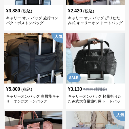
¥
3,880
¥
2,420
(税込)
(税込)
キャリー オン バッグ 旅行コン
キャリー オン バッグ 折りたた
パクトボストンバッグ
み式 キャリーオン トートバッグ
人気
SALE
¥
5,800
¥
3,130
(税込)
¥
3910
(割引前)
キャリーオンバッグ 多機能キャ
キャリーオンバッグ 軽量折りた
リーオンボストンバッグ
たみ式大容量旅行用トートバッ
グ
人気