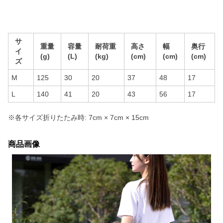
サ
重量
容量
耐荷重
高さ
幅
奥行
イ
(g)
(L)
(kg)
(cm)
(cm)
(cm)
ズ
M
125
30
20
37
48
17
L
140
41
20
43
56
17
※各サイズ折りたたみ時: 7cm × 7cm × 15cm
商品画像