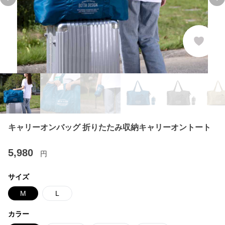
Previous slide
Ne
キャリーオンバッグ 折りたたみ収納キャリーオントート
5,980
円
サイズ
M
L
カラー