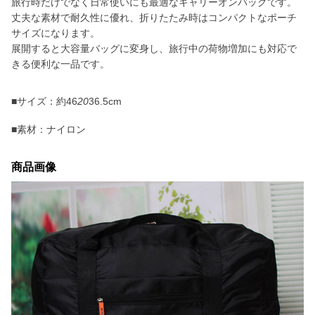
旅行時だけでなく日常使いにも最適なキャリーオンバッグです。
丈夫な素材で耐久性に優れ、折りたたみ時はコンパクトなポーチ
サイズになります。
展開すると大容量バッグに変身し、旅行中の荷物増加にも対応で
きる便利な一品です。
■サイズ：約46
20
36.5cm
■素材：ナイロン
商品画像