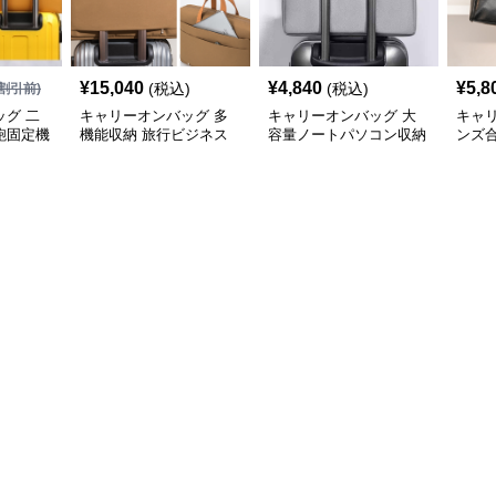
¥
15,040
¥
4,840
¥
5,8
(税込)
(税込)
割引前)
グ 二
キャリーオンバッグ 多
キャリーオンバッグ 大
キャ
鞄固定機
機能収納 旅行ビジネス
容量ノートパソコン収納
ンズ
手提げ鞄
バッグ
バッグ 衝撃保護クッシ
ビジ
ョン付き
ク