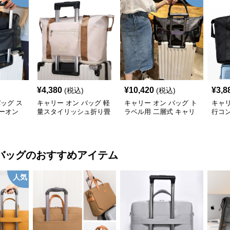
¥
4,380
¥
10,420
¥
3,8
(税込)
(税込)
バッグ ス
キャリー オン バッグ 軽
キャリー オン バッグ ト
キャリ
ーオン
量スタイリッシュ折り畳
ラベル用 二層式 キャリ
行コ
み式多機能バッグ
ーオンバッグ
ッグ
バッグ
のおすすめアイテム
人気