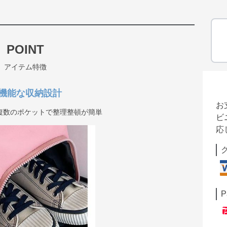
POINT
アイテム特徴
機能な収納設計
お
複数のポケットで整理整頓が簡単
ビ
応
P