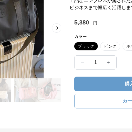
上品なエンブレムが施された
ビジネスまで幅広く活躍しま
5,380
円
Next slide
カラー
ブラック
ピンク
ホ
1
購
カー