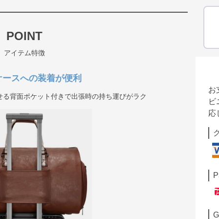
POINT
アイテム特徴
ケースへの装着が便利
お
せる背面ポケット付きで出張時の持ち運びがラク
ビ
応
P
G