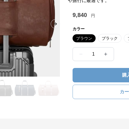
や旅行に最適です。
9,840
円
Next slide
カラー
ブラウン
ブラック
1
購
カー