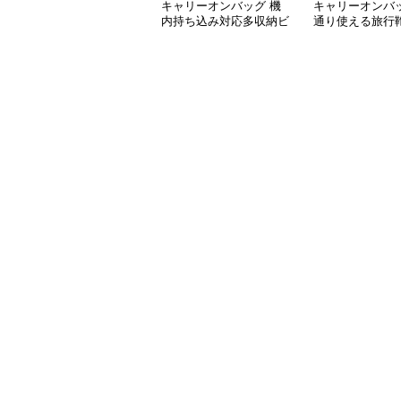
キャリーオンバッグ 機
キャリーオンバッ
内持ち込み対応多収納ビ
通り使える旅行
ジネスバッグ
能付き仕事用
ビジネスバッグ