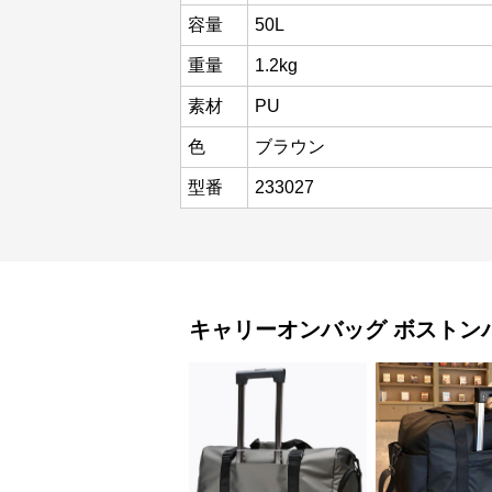
容量
50L
重量
1.2kg
素材
PU
色
ブラウン
型番
233027
キャリーオンバッグ
ボストン