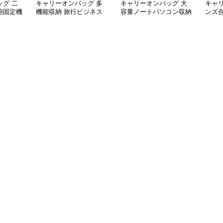
グ 二
キャリーオンバッグ 多
キャリーオンバッグ 大
キャ
鞄固定機
機能収納 旅行ビジネス
容量ノートパソコン収納
ンズ
手提げ鞄
バッグ
バッグ 衝撃保護クッシ
ビジ
ョン付き
ク