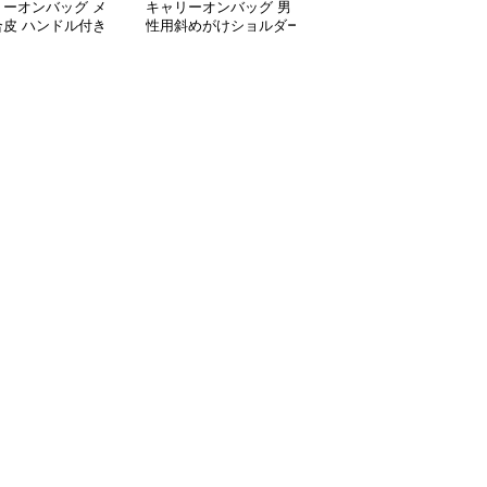
リーオンバッグ メ
キャリーオンバッグ 男
キャリーオンバッグ メ
合皮 ハンドル付き
性用斜めがけショルダー
ンズ防水ビジネストート
ネスバッグ ブラッ
バッグ合成皮革製ビジネ
バッグ 軽量ショルダー
スバッグ
付