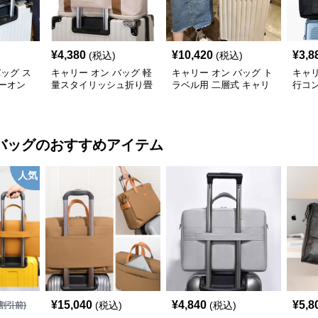
¥
4,380
¥
10,420
¥
3,8
(税込)
(税込)
バッグ ス
キャリー オン バッグ 軽
キャリー オン バッグ ト
キャリ
ーオン
量スタイリッシュ折り畳
ラベル用 二層式 キャリ
行コ
み式多機能バッグ
ーオンバッグ
ッグ
バッグ
のおすすめアイテム
人気
¥
15,040
¥
4,840
¥
5,8
(税込)
(税込)
割引前)