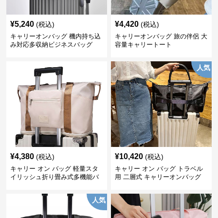
¥
5,240
¥
4,420
(税込)
(税込)
キャリーオンバッグ 機内持ち込
キャリーオンバッグ 旅の伴侶 大
み対応多収納ビジネスバッグ
容量キャリートート
人気
¥
4,380
¥
10,420
(税込)
(税込)
キャリー オン バッグ 軽量スタ
キャリー オン バッグ トラベル
イリッシュ折り畳み式多機能バ
用 二層式 キャリーオンバッグ
ッグ
人気