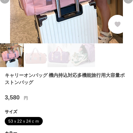
Previous slide
Ne
キャリーオンバッグ 機内持込対応多機能旅行用大容量ボ
ストンバッグ
3,580
円
サイズ
53ｘ22ｘ24ｃｍ