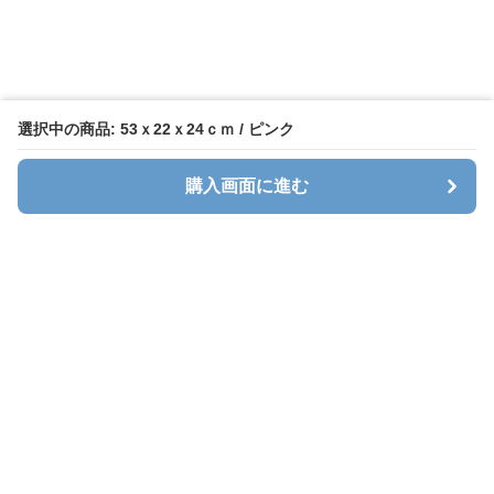
選択中の商品: 53ｘ22ｘ24ｃｍ / ピンク
購入画面に進む
キャリオン
について