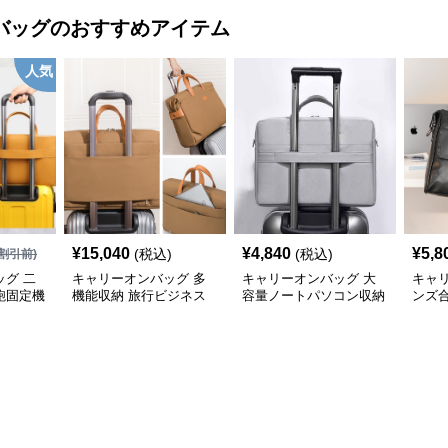
バッグ
のおすすめアイテム
人気
¥
15,040
¥
4,840
¥
5,8
(税込)
(税込)
割引前)
グ 二
キャリーオンバッグ 多
キャリーオンバッグ 大
キャ
鞄固定機
機能収納 旅行ビジネス
容量ノートパソコン収納
ンズ
手提げ鞄
バッグ
バッグ 衝撃保護クッシ
ビジ
ョン付き
ク