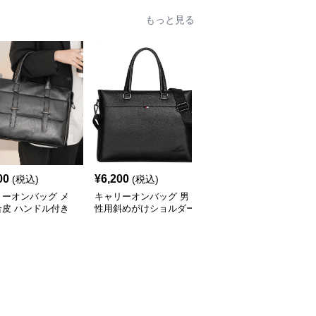
もっと見る
00
¥
6,200
¥
4,820
(税込)
(税込)
(税込)
リーオンバッグ メ
キャリーオンバッグ 男
キャリーオンバッグ メ
合皮 ハンドル付き
性用斜めがけショルダー
ンズ防水ビジネストート
ネスバッグ ブラッ
バッグ合成皮革製ビジネ
バッグ 軽量ショルダー
スバッグ
付