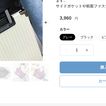
ます。
サイドポケットや前面ファス
3,960
円
Next slide
カラー
グレー
ブラック
ピ
1
購
カー