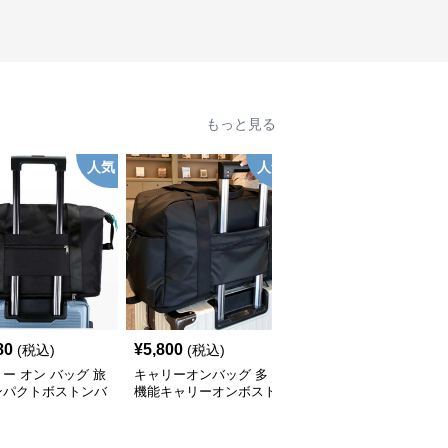
もっと見る
人気
人気
80
¥
5,800
¥
3,920
(税込)
(税込)
(税込)
ー オン バッグ 旅
キャリーオンバッグ 多
キャリー オン バッグ キ
ンパクトボストンバ
機能キャリーオンボスト
ャリーオン対応 上質レ
ンバッグ
ザー調バッグ