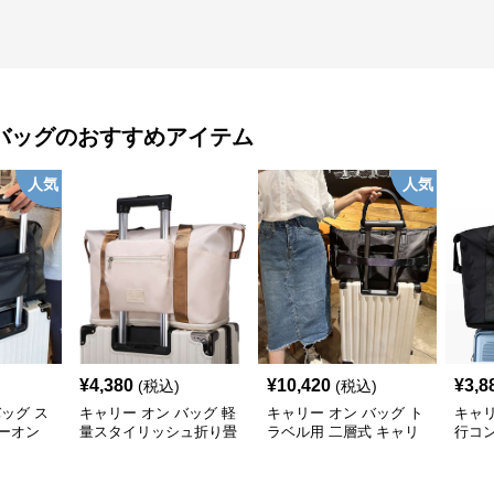
バッグ
のおすすめアイテム
人気
人気
¥
4,380
¥
10,420
¥
3,8
(税込)
(税込)
バッグ ス
キャリー オン バッグ 軽
キャリー オン バッグ ト
キャリ
ーオン
量スタイリッシュ折り畳
ラベル用 二層式 キャリ
行コ
み式多機能バッグ
ーオンバッグ
ッグ