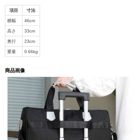
項目
寸法
横幅
46cm
高さ
33cm
奥行
23cm
重量
0.66kg
商品画像