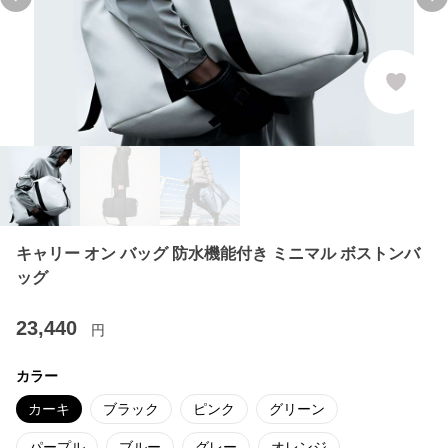
Previous slide
Ne
キャリー オン バッグ 防水機能付き ミニマル ボストンバ
ッグ
23,440
円
カラー
カーキ
ブラック
ピンク
グリーン
パープル
ブルー
グレー
オレンジ