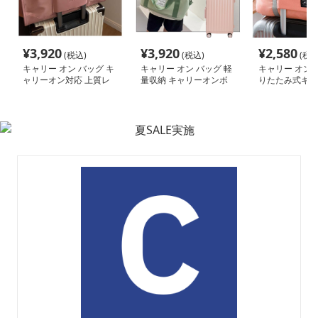
¥
3,920
¥
3,920
¥
2,580
(税込)
(税込)
(税込
キャリー オン バッグ キ
キャリー オン バッグ 軽
キャリー オン 
ャリーオン対応 上質レ
量収納 キャリーオンボ
りたたみ式キャ
ザー調バッグ
ストンバッグ
納バッグ