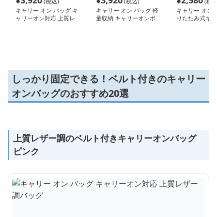
¥
3,920
¥
3,920
¥
2,580
(税込)
(税込)
(税込
キャリー オン バッグ キ
キャリー オン バッグ 軽
キャリー オン 
ャリーオン対応 上質レ
量収納 キャリーオンボ
りたたみ式キャ
ザー調バッグ
ストンバッグ
納バッグ
しっかり固定できる！ベルト付きのキャリー
オンバッグのおすすめ20選
上質レザー調のベルト付きキャリーオンバッグ
ピンク