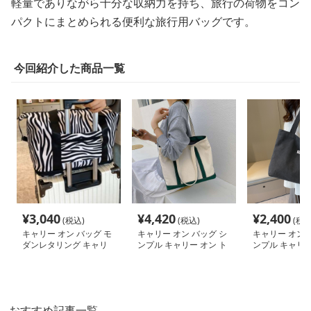
軽量でありながら十分な収納力を持ち、旅行の荷物をコン
パクトにまとめられる便利な旅行用バッグです。
今回紹介した商品一覧
¥
3,040
¥
4,420
¥
2,400
(税込)
(税込)
(税込
キャリー オン バッグ モ
キャリー オン バッグ シ
キャリー オン 
ダンレタリング キャリ
ンプル キャリー オン ト
ンプル キャリー
ー オン トート
ート
ート
おすすめ記事一覧