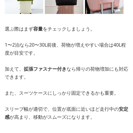
選ぶ際はまず
容量
をチェックしましょう。
1〜2泊なら20〜30L前後、荷物が増えやすい場合は40L程
度が目安です。
加えて、
拡張ファスナー付き
なら帰りの荷物増加にも対応
できます。
また、スーツケースにしっかり固定できるかも重要。
スリーブ幅が適切で、位置が底面に近いほど走行中の
安定
感
が高まり、移動がスムーズになります。