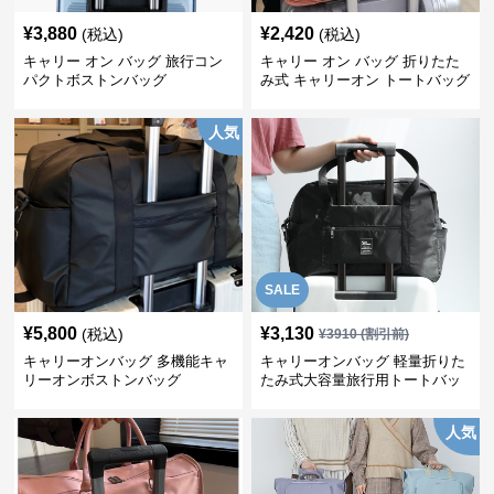
¥
3,880
¥
2,420
(税込)
(税込)
キャリー オン バッグ 旅行コン
キャリー オン バッグ 折りたた
パクトボストンバッグ
み式 キャリーオン トートバッグ
人気
SALE
¥
5,800
¥
3,130
(税込)
¥
3910
(割引前)
キャリーオンバッグ 多機能キャ
キャリーオンバッグ 軽量折りた
リーオンボストンバッグ
たみ式大容量旅行用トートバッ
グ
人気