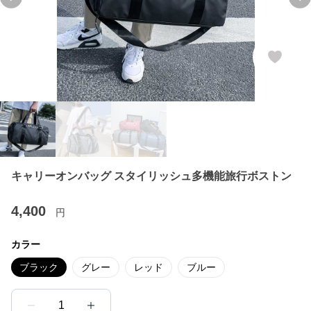
Previous slide
Ne
キャリーオンバッグ スタイリッシュ多機能旅行ボストン
4,400
円
カラー
ブラック
グレー
レッド
ブルー
1