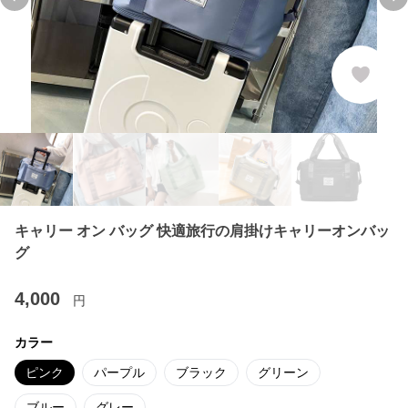
Previous slide
Ne
キャリー オン バッグ 快適旅行の肩掛けキャリーオンバッ
グ
4,000
円
カラー
ピンク
パープル
ブラック
グリーン
ブルー
グレー