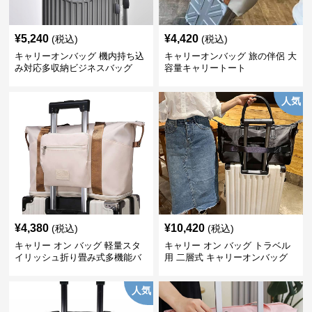
¥
5,240
¥
4,420
(税込)
(税込)
キャリーオンバッグ 機内持ち込
キャリーオンバッグ 旅の伴侶 大
み対応多収納ビジネスバッグ
容量キャリートート
人気
¥
4,380
¥
10,420
(税込)
(税込)
キャリー オン バッグ 軽量スタ
キャリー オン バッグ トラベル
イリッシュ折り畳み式多機能バ
用 二層式 キャリーオンバッグ
ッグ
人気