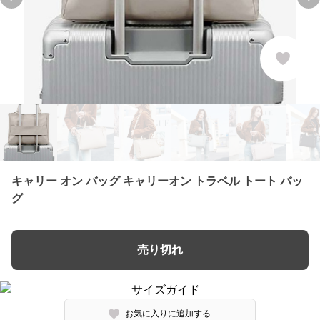
Previous slide
Ne
キャリー オン バッグ キャリーオン トラベル トート バッ
グ
売り切れ
お気に入りに追加する