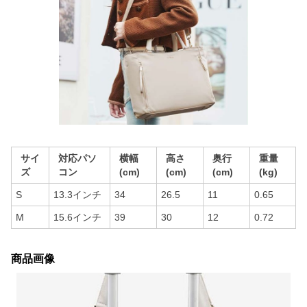
サイ
対応パソ
横幅
高さ
奥行
重量
ズ
コン
(cm)
(cm)
(cm)
(kg)
S
13.3インチ
34
26.5
11
0.65
M
15.6インチ
39
30
12
0.72
商品画像