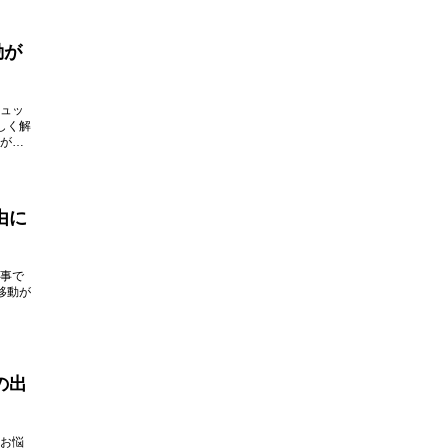
動が
ュッ
しく解
がで
由に
事で
移動が
の出
お悩