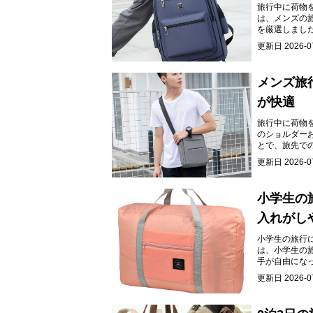
旅行中に荷物
は、メンズの
を厳選しまし
更新日
2026-0
メンズ旅
が快適
旅行中に荷物
のショルダー
とで、旅先で
更新日
2026-0
小学生の
入れがし
小学生の旅行
は、小学生の
手が自由にな
て、旅行をよ
更新日
2026-0