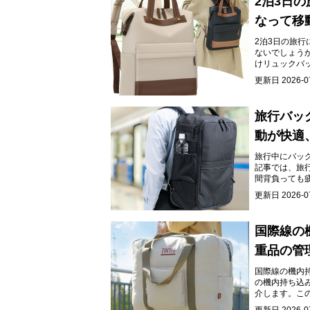
2泊3日
なって移
2泊3日の旅
ないでしょう
けリュックバ
の一台を見つ
更新日
2026-0
旅行バッ
動が快適
旅行中にバッ
記事では、旅
間背負っても
実現しましょ
更新日
2026-0
国際線の
重品の管
国際線の機内
の機内持ち込
介します。こ