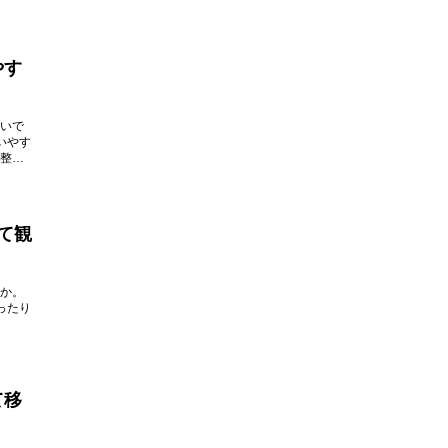
やす
いで
いやす
整え
て観
か。
ったり
て移