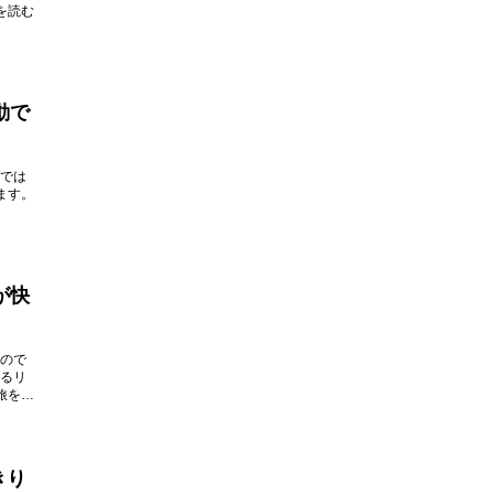
を読む
動で
では
ます。
が快
ので
るリ
旅を実
きり