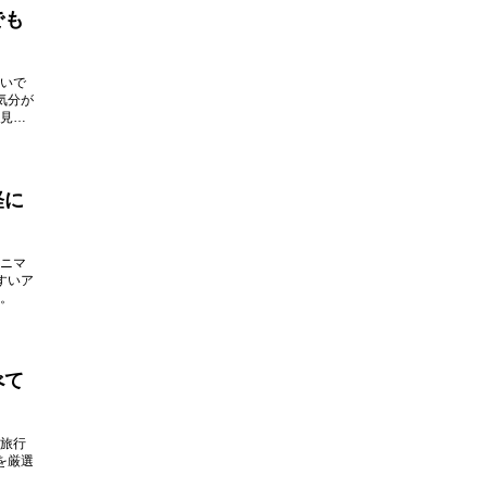
でも
いで
気分が
見つ
軽に
ニマ
すいア
。
べて
旅行
を厳選