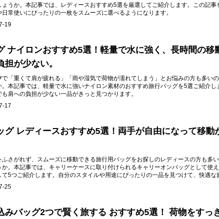
しょうか。本記事では、レディースおすすめ5選を厳選してご紹介します。この記事
や日常使いにぴったりの一枚をスムーズに選べるようになります。
7-19
グ ナイロンおすすめ5選！軽量で水に強く、長時間の移
負担が少ない。
びで「重くて肩が疲れる」「雨や湿気で荷物が濡れてしまう」とお悩みの方も多いの
か。本記事では、軽量で水に強いナイロン素材のおすすめ旅行バッグを5選ご紹介し
でも肩への負担が少ない一品がきっと見つかります。
7-17
ッグ レディースおすすめ5選！両手が自由になって移動
をふさがれず、スムーズに移動できる旅行用バッグをお探しのレディースの方も多い
うか。本記事では、キャリーケースに取り付けられるキャリーオンバッグとして使え
して5つご紹介します。自分のスタイルや用途にぴったりの一品を見つけて、快適な
。
7-25
込みバッグ2つで賢く旅する おすすめ5選！ 荷物をすっ