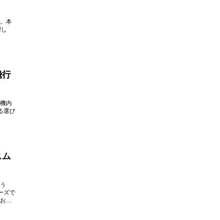
。本
理し
飛行
機内
る選び
スム
う
ーズで
お楽