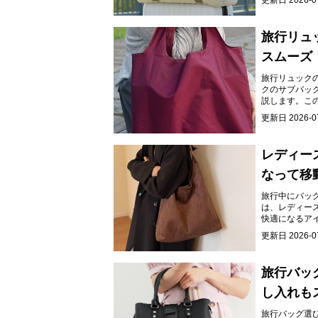
更新日
2026-0
旅行リュ
スムーズ
旅行リュック
クのサブバッ
説します。こ
きます。
更新日
2026-0
レディー
なって移
旅行中にバッ
は、レディー
快適になるア
更新日
2026-0
旅行バッ
し入れも
旅行バッグ選