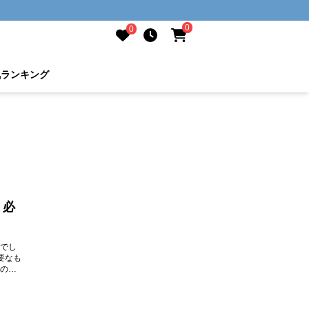
0
0
気ランキング
、必
でし
要なも
の収