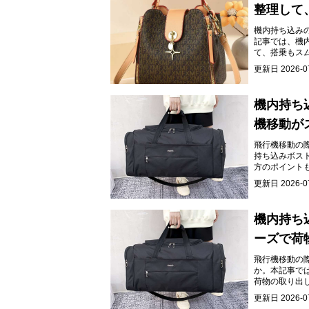
整理して
機内持ち込み
記事では、機
て、搭乗もス
更新日
2026-0
機内持ち
機移動が
飛行機移動の
持ち込みボス
方のポイント
更新日
2026-0
機内持ち
ーズで荷
飛行機移動の
か。本記事で
荷物の取り出
しみください
更新日
2026-0