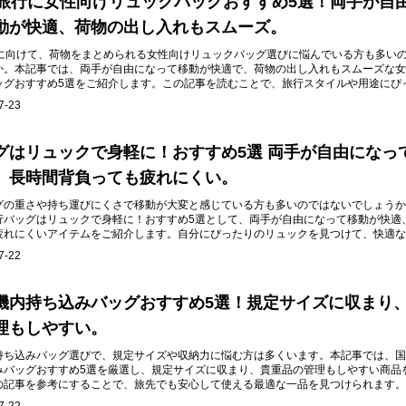
の旅行に女性向けリュックバッグおすすめ5選！両手が自
動が快適、荷物の出し入れもスムーズ。
行に向けて、荷物をまとめられる女性向けリュックバッグ選びに悩んでいる方も多い
か。本記事では、両手が自由になって移動が快適で、荷物の出し入れもスムーズな女
ッグおすすめ5選をご紹介します。この記事を読むことで、旅行スタイルや用途にぴ
けることができます。
7-23
グはリュックで身軽に！おすすめ5選 両手が自由になっ
、長時間背負っても疲れにくい。
グの重さや持ち運びにくさで移動が大変と感じている方も多いのではないでしょうか
行バッグはリュックで身軽に！おすすめ5選として、両手が自由になって移動が快適
疲れにくいアイテムをご紹介します。自分にぴったりのリュックを見つけて、快適な
う。
7-22
機内持ち込みバッグおすすめ5選！規定サイズに収まり
理もしやすい。
持ち込みバッグ選びで、規定サイズや収納力に悩む方は多くいます。本記事では、国
みバッグおすすめ5選を厳選し、規定サイズに収まり、貴重品の管理もしやすい商品
の記事を参考にすることで、旅先でも安心して使える最適な一品を見つけられます。