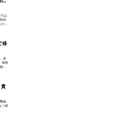
由に
のでは
性向
ったり
て移
。本
、長時
旅を
、貴
際線
をご紹