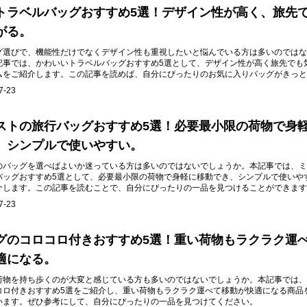
トラベルバッグおすすめ5選！デザイン性が高く、旅先
がる。
グ選びで、機能性だけでなくデザイン性も重視したいと悩んでいる方は多いのではな
記事では、かわいいトラベルバッグおすすめ5選として、デザイン性が高く旅先でも
ムをご紹介します。この記事を読めば、自分にぴったりのお気に入りバッグがきっと
7-23
ストの旅行バッグおすすめ5選！必要最小限の荷物で身
、シンプルで使いやすい。
のバッグを選べばよいか迷っている方は多いのではないでしょうか。本記事では、ミ
バッグおすすめ5選として、必要最小限の荷物で身軽に移動でき、シンプルで使いや
介します。この記事を読むことで、自分にぴったりの一品を見つけることができます
7-23
グのコロコロ付きおすすめ5選！重い荷物もラクラク運
適になる。
荷物を持ち歩くのが大変と感じている方も多いのではないでしょうか。本記事では、
コロ付きおすすめ5選をご紹介し、重い荷物もラクラク運べて移動が快適になる商品
います。ぜひ参考にして、自分にぴったりの一品を見つけてください。