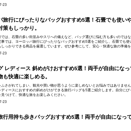
7-23
パ旅行にぴったりなバッグおすすめ5選！石畳でも使い
対策もしっかり。
行では、石畳の多い街並みやスリへの備えなど、バッグ選びに悩む方も多いのではな
記事では、ヨーロッパ旅行にぴったりなバッグおすすめ5選をご紹介し、石畳でも使
もしっかりできる商品を厳選しています。ぜひ参考にして、安心・快適な旅の準備を
7-23
グ レディース 斜めがけおすすめ5選！両手が自由になっ
物も快適に楽しめる。
をふさがれてしまい、観光や買い物が思うように楽しめないとお悩みではありません
レディースにおすすめの斜めがけができる旅行バッグを5選ご紹介します。自分にぴ
を見つけて、快適な旅をお楽しみください。
7-23
旅行用持ち歩きバッグおすすめ5選！両手が自由になっ