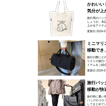
かわいい
気分が上
旅行用のバッ
しょうか。本
上がるアイテ
かります。
更新日
2026-0
ミニマリ
移動でき
旅行の際にど
リストの旅行
イテムをご紹
更新日
2026-0
旅行バッ
移動が快
旅行時に重い
バッグのコロ
してまとめて