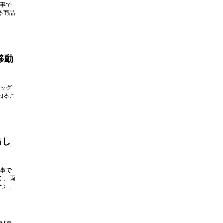
事で
る商品
移動
ッグ
知るこ
出し
事で
く、両
つけ