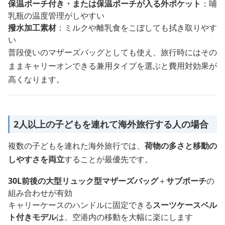
保温ポーチ付き・または保温ポーチが入る外ポケット
：哺
乳瓶の温度管理がしやすい
撥水加工素材
：ミルクや離乳食をこぼしても拭き取りやす
い
普段使いのマザーズバッグとしても使え、旅行時にはその
ままキャリーオンできる兼用タイプを選ぶと費用対効果が
高くなります。
2人以上の子どもを連れて海外旅行する人の場合
複数の子どもを連れた海外旅行では、
荷物の多さと移動の
しやすさを両立
することが最優先です。
30L前後の大型リュック型マザーズバッグ
＋
サブポーチ
の
組み合わせが有効
キャリーケースのハンドルに固定できる
スーツケースベル
ト付きモデル
は、空港内の移動を大幅に楽にします