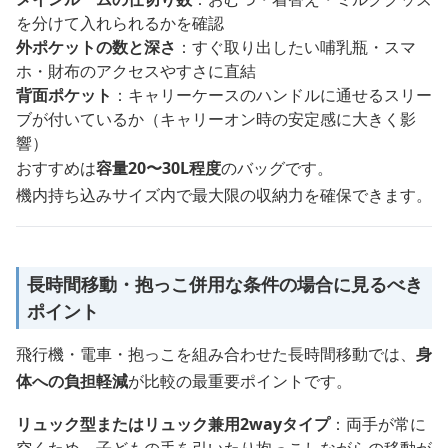
を分けて入れられるかを確認
外ポケットの数と深さ
：すぐ取り出したい哺乳瓶・スマ
ホ・財布のアクセスやすさに直結
背面ポケット
：キャリーケースのハンドルに通せるスリー
ブが付いているか（キャリーオン時の安定感に大きく影
響）
おすすめは
容量20〜30L程度
のバッグです。
機内持ち込みサイズ内で最大限の収納力を確保できます。
長時間移動・抱っこ併用な条件の場合に見るべき
ポイント
飛行機・電車・抱っこを組み合わせた長時間移動では、
身
体への負担軽減
が比較の最重要ポイントです。
リュック型またはリュック兼用2wayタイプ
：両手が常に