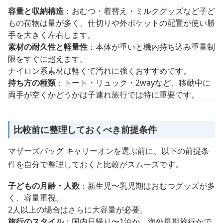
容量と収納構造
：おむつ・着替え・ミルクグッズなど子ど
もの荷物は量が多く、仕切りや外ポケットの配置が使い勝
手を大きく左右します。
素材の耐久性と軽量性
：本体が重いと機内持ち込み重量制
限をすぐに超えます。
ナイロン系素材は軽くて汚れに強くおすすめです。
持ち方の種類
：トート・リュック・2wayなど、移動中に
両手が空くかどうかは子連れ旅行では特に重要です。
比較前に整理しておくべき前提条件
マザーズバッグ キャリーオンを選ぶ前に、以下の前提条
件を自分で整理しておくと比較がスムーズです。
子どもの月齢・人数
：新生児〜乳児期はおむつグッズが多
く、容量重視。
2人以上の場合はさらに大容量が必要。
旅行のスタイル
：国内日帰り〜1泊か、海外長期旅行かで