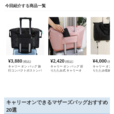
今回紹介する商品一覧
¥
3,880
¥
2,420
¥
4,000
(税込)
(税込)
(税込
キャリー オン バッグ 旅
キャリー オン バッグ 折
キャリー オン 
行コンパクトボストンバ
りたたみ式 キャリーオ
りたたみ収納で
ッグ
ン トートバッグ
用トートバッグ
キャリーオンできるマザーズバッグおすすめ
20選