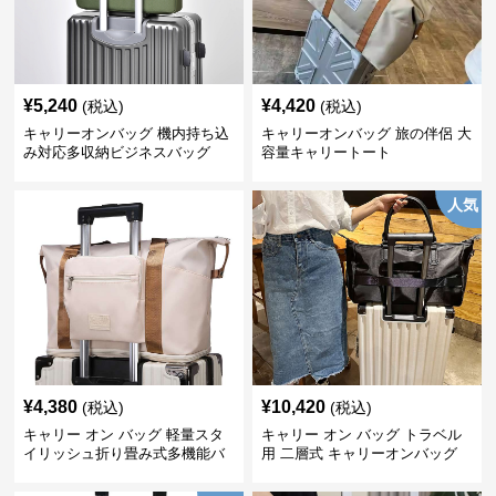
¥
5,240
¥
4,420
(税込)
(税込)
キャリーオンバッグ 機内持ち込
キャリーオンバッグ 旅の伴侶 大
み対応多収納ビジネスバッグ
容量キャリートート
人気
¥
4,380
¥
10,420
(税込)
(税込)
キャリー オン バッグ 軽量スタ
キャリー オン バッグ トラベル
イリッシュ折り畳み式多機能バ
用 二層式 キャリーオンバッグ
ッグ