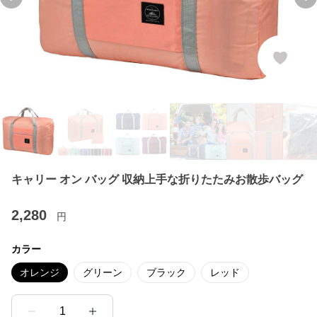
Previous slide
Ne
キャリー オン バッグ 収納上手な折りたたみお散歩バッグ
2,280
円
カラー
オレンジ
グリーン
ブラック
レッド
1