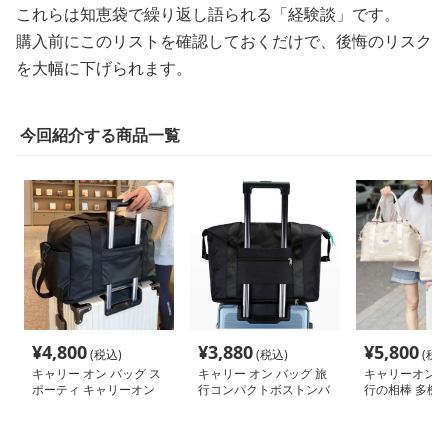
これらは知恵袋で繰り返し語られる「経験談」です。
購入前にこのリストを確認しておくだけで、後悔のリスク
を大幅に下げられます。
今回紹介する商品一覧
¥
4,800
¥
3,880
¥
5,800
(税込)
(税込)
(税込
キャリー オン バッグ ス
キャリー オン バッグ 旅
キャリーオンバ
ポーティ キャリーオン
行コンパクトボストンバ
行の相棒 多機
ボストン
ッグ
ートバッグ