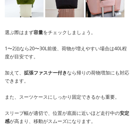
選ぶ際はまず
容量
をチェックしましょう。
1〜2泊なら20〜30L前後、荷物が増えやすい場合は40L程
度が目安です。
加えて、
拡張ファスナー付き
なら帰りの荷物増加にも対応
できます。
また、スーツケースにしっかり固定できるかも重要。
スリーブ幅が適切で、位置が底面に近いほど走行中の
安定
感
が高まり、移動がスムーズになります。