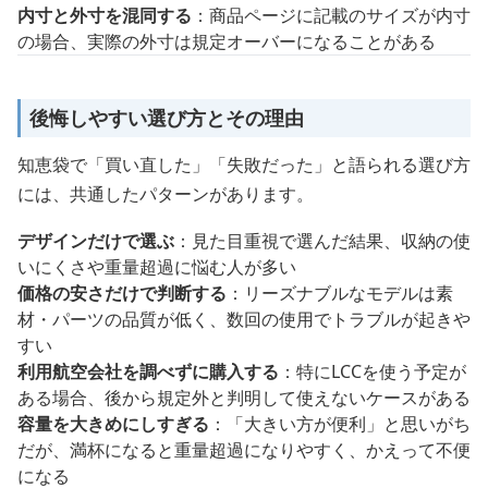
内寸と外寸を混同する
：商品ページに記載のサイズが内寸
の場合、実際の外寸は規定オーバーになることがある
後悔しやすい選び方とその理由
知恵袋で「買い直した」「失敗だった」と語られる選び方
には、共通したパターンがあります。
デザインだけで選ぶ
：見た目重視で選んだ結果、収納の使
いにくさや重量超過に悩む人が多い
価格の安さだけで判断する
：リーズナブルなモデルは素
材・パーツの品質が低く、数回の使用でトラブルが起きや
すい
利用航空会社を調べずに購入する
：特にLCCを使う予定が
ある場合、後から規定外と判明して使えないケースがある
容量を大きめにしすぎる
：「大きい方が便利」と思いがち
だが、満杯になると重量超過になりやすく、かえって不便
になる