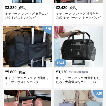
¥
3,880
¥
2,420
(税込)
(税込)
キャリー オン バッグ 旅行コン
キャリー オン バッグ 折りたた
パクトボストンバッグ
み式 キャリーオン トートバッグ
人気
SALE
¥
5,800
¥
3,130
(税込)
¥
3910
(割引前)
キャリーオンバッグ 多機能キャ
キャリーオンバッグ 軽量折りた
リーオンボストンバッグ
たみ式大容量旅行用トートバッ
グ
人気