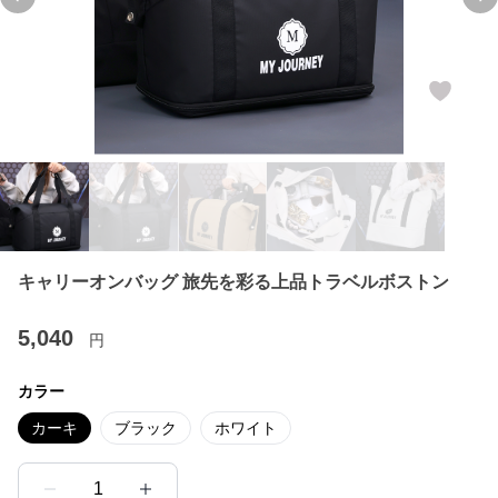
Previous slide
Ne
キャリーオンバッグ 旅先を彩る上品トラベルボストン
5,040
円
カラー
カーキ
ブラック
ホワイト
1