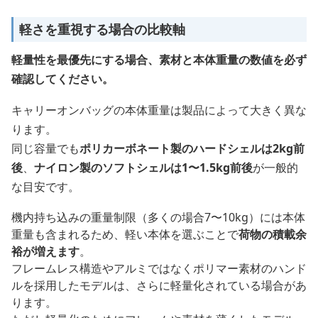
軽さを重視する場合の比較軸
軽量性を最優先にする場合、素材と本体重量の数値を必ず
確認してください。
キャリーオンバッグの本体重量は製品によって大きく異な
ります。
同じ容量でも
ポリカーボネート製のハードシェルは2kg前
後
、
ナイロン製のソフトシェルは1〜1.5kg前後
が一般的
な目安です。
機内持ち込みの重量制限（多くの場合7〜10kg）には本体
重量も含まれるため、軽い本体を選ぶことで
荷物の積載余
裕が増えます
。
フレームレス構造やアルミではなくポリマー素材のハンド
ルを採用したモデルは、さらに軽量化されている場合があ
ります。