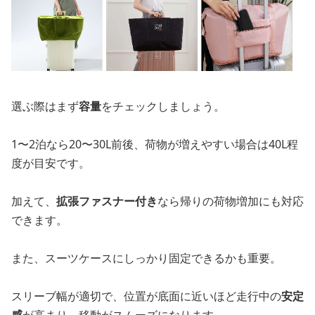
選ぶ際はまず
容量
をチェックしましょう。
1〜2泊なら20〜30L前後、荷物が増えやすい場合は40L程
度が目安です。
加えて、
拡張ファスナー付き
なら帰りの荷物増加にも対応
できます。
また、スーツケースにしっかり固定できるかも重要。
スリーブ幅が適切で、位置が底面に近いほど走行中の
安定