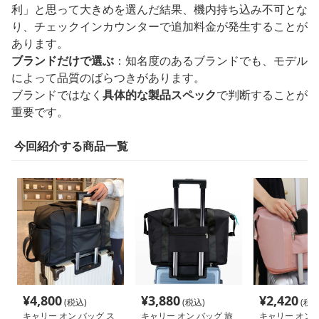
利」と思って大きめを選んだ結果、機内持ち込み不可とな
り、チェックインカウンターで追加料金が発生することが
あります。
ブランドだけで選ぶ
：知名度のあるブランドでも、モデル
によって品質のばらつきがあります。
ブランドではなく
具体的な製品スペック
で判断することが
重要です。
今回紹介する商品一覧
¥
4,800
¥
3,880
¥
2,420
(税込)
(税込)
(税込
キャリー オン バッグ ス
キャリー オン バッグ 旅
キャリー オン 