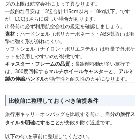
ズの上限は航空会社によって異なります。
一般的な目安は「3辺合計115cm以内・10kg以下」です
が、LCCはさらに厳しい場合があります。
出発前に必ず利用航空会社の規定を確認しましょう。
素材
：ハードシェル（ポリカーボネート・ABS樹脂）は衝
撃に強く形が崩れにくい。
ソフトシェル（ナイロン・ポリエステル）は軽量で外ポケ
ットを活用しやすいのが特徴です。
キャスター・フレームの品質
：長距離移動が多い旅行で
は、360度回転する
マルチホイールキャスター
と、
アルミ
製の伸縮ハンドル
が操作性と耐久性のカギになります。
比較前に整理しておくべき前提条件
旅行用キャリーオンバッグを比較する前に、
自分の旅行ス
タイルを明確にすること
が失敗を防ぐ近道です。
以下の4点を事前に整理してください。