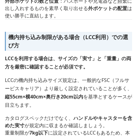
外部ポケットの数と位置
：パスポートや充電器など頻繁に
出し入れするものを素早く取り出せる
外ポケットの配置
は
使い勝手に直結します。
機内持ち込み制限がある場合（LCC利用）での選
び方
LCCを利用する場合は、サイズの「実寸」と「重量」の両
方を厳密に確認することが必須です。
LCCの機内持ち込みサイズ規定は、一般的なFSC（フルサ
ービスキャリア）より厳しく設定されていることが多く、
縦55cm×横40cm×奥行き20cm以内
を基準とするケースが
目立ちます。
カタログスペックだけでなく、
ハンドルやキャスターを含
めた実寸
が規定内に収まるか確認しましょう。
重量制限が
7kg以下
に設定されているLCCもあるため、本