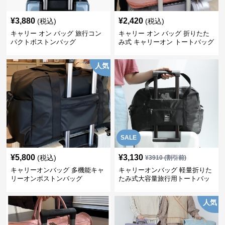
¥
3,880
¥
2,420
(税込)
(税込)
キャリー オン バッグ 旅行コン
キャリー オン バッグ 折りたた
パクトボストンバッグ
み式 キャリーオン トートバッグ
人気
SALE
¥
5,800
¥
3,130
(税込)
¥
3910
(割引前)
キャリーオンバッグ 多機能キャ
キャリーオンバッグ 軽量折りた
リーオンボストンバッグ
たみ式大容量旅行用トートバッ
グ
人気