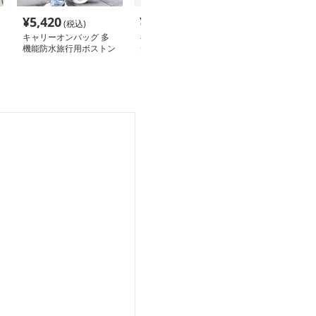
¥
5,420
¥
4,460
¥
4,160
(税込)
(税込)
(税込
キャリーオンバッグ 多
キャリーオンバッグ モ
キャリー オン 
機能防水旅行用ボストン
ダン防水ボストンバッグ
能性抜群 二層
バッグ
ーオントートバ