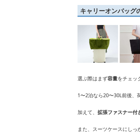
キャリーオンバッグ
選ぶ際はまず
容量
をチェッ
1〜2泊なら20〜30L前後
加えて、
拡張ファスナー付
また、スーツケースにしっ