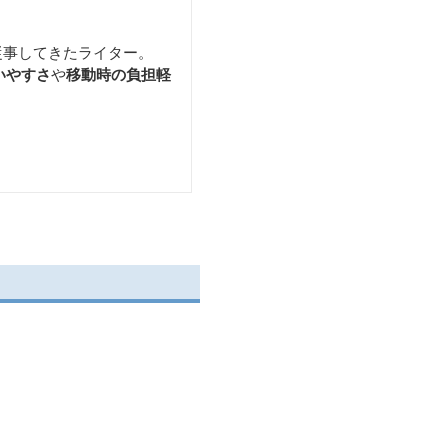
従事してきたライター。
いやすさ
や
移動時の負担軽