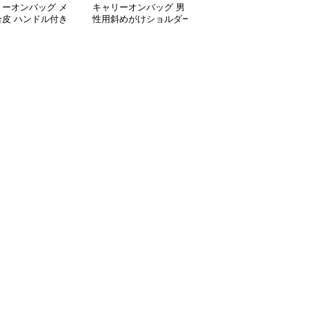
リーオンバッグ メ
キャリーオンバッグ 男
キャリーオンバッグ メ
合皮 ハンドル付き
性用斜めがけショルダー
ンズ防水ビジネストート
ネスバッグ ブラッ
バッグ合成皮革製ビジネ
バッグ 軽量ショルダー
スバッグ
付