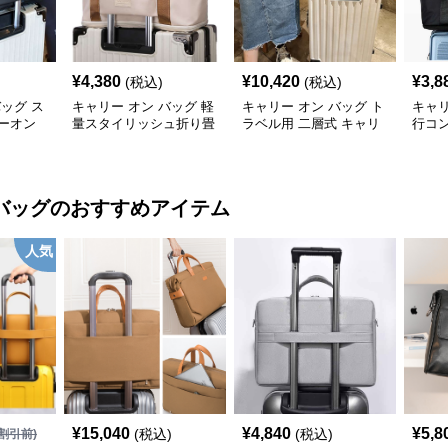
¥
4,380
¥
10,420
¥
3,8
(税込)
(税込)
バッグ ス
キャリー オン バッグ 軽
キャリー オン バッグ ト
キャリ
ーオン
量スタイリッシュ折り畳
ラベル用 二層式 キャリ
行コ
み式多機能バッグ
ーオンバッグ
ッグ
バッグ
のおすすめアイテム
人気
¥
15,040
¥
4,840
¥
5,8
(税込)
(税込)
割引前)