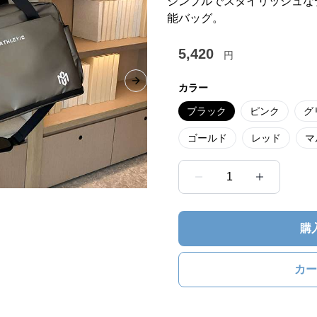
シンプルでスタイリッシュな
能バッグ。
5,420
円
Next slide
カラー
ブラック
ピンク
グ
ゴールド
レッド
マ
1
購
カー