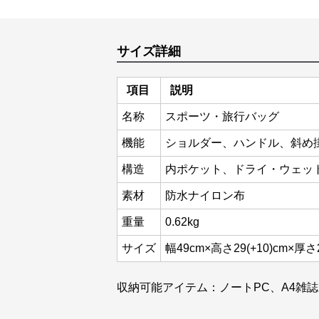
サイズ詳細
項目
説明
名称
スポーツ・旅行バッグ
機能
ショルダー、ハンドル、斜め
構造
内ポケット、ドライ・ウェッ
素材
防水ナイロン布
重量
0.62kg
サイズ
幅49cm×高さ29(+10)cm×厚さ
収納可能アイテム：ノートPC、A4雑