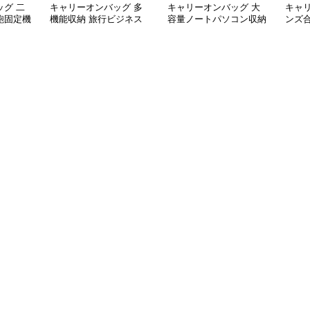
グ 二
キャリーオンバッグ 多
キャリーオンバッグ 大
キャ
鞄固定機
機能収納 旅行ビジネス
容量ノートパソコン収納
ンズ
手提げ鞄
バッグ
バッグ 衝撃保護クッシ
ビジ
ョン付き
ク