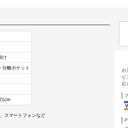
掛け
ト分離ポケット
お
ビ
応
21cm
誌、スマートフォンなど
P