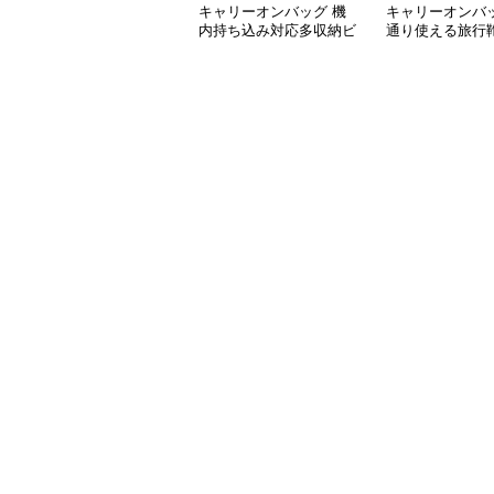
キャリーオンバッグ 機
キャリーオンバッ
内持ち込み対応多収納ビ
通り使える旅行
ジネスバッグ
能付き仕事用
ビジネスバッグ