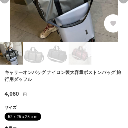
Previous slide
Ne
キャリーオンバッグ ナイロン製大容量ボストンバッグ 旅
行用ダッフル
4,060
円
サイズ
52ｘ25ｘ25ｃｍ