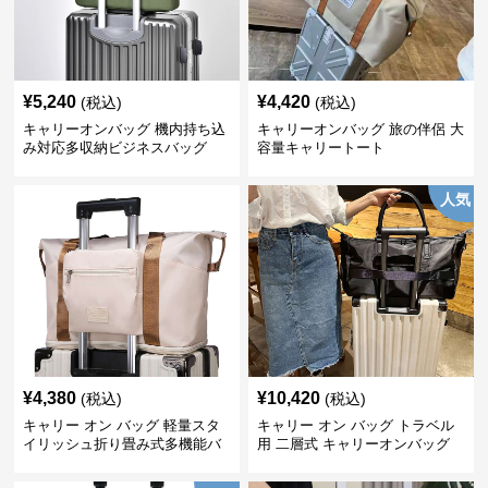
¥
5,240
¥
4,420
(税込)
(税込)
キャリーオンバッグ 機内持ち込
キャリーオンバッグ 旅の伴侶 大
み対応多収納ビジネスバッグ
容量キャリートート
人気
¥
4,380
¥
10,420
(税込)
(税込)
キャリー オン バッグ 軽量スタ
キャリー オン バッグ トラベル
イリッシュ折り畳み式多機能バ
用 二層式 キャリーオンバッグ
ッグ