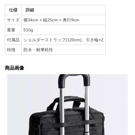
仕様
詳細
サイズ
横34cm × 縦25cm × 奥行9cm
重量
510g
付属品
ショルダーストラップ(120cm)、引き輪×2
特徴
防水・耐摩耗性
商品画像