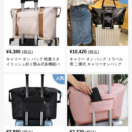
¥
4,380
¥
10,420
(税込)
(税込)
キャリー オン バッグ 軽量スタ
キャリー オン バッグ トラベル
イリッシュ折り畳み式多機能バ
用 二層式 キャリーオンバッグ
ッグ
人気
¥
3,880
¥
2,420