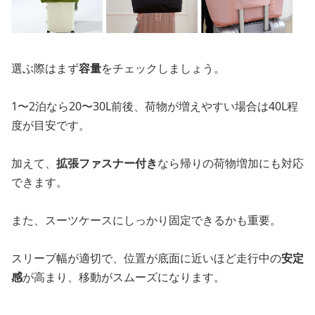
選ぶ際はまず
容量
をチェックしましょう。
1〜2泊なら20〜30L前後、荷物が増えやすい場合は40L程
度が目安です。
加えて、
拡張ファスナー付き
なら帰りの荷物増加にも対応
できます。
また、スーツケースにしっかり固定できるかも重要。
スリーブ幅が適切で、位置が底面に近いほど走行中の
安定
感
が高まり、移動がスムーズになります。