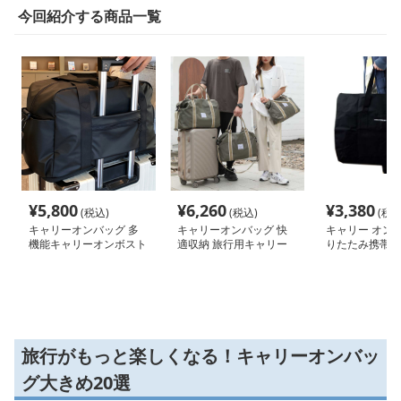
今回紹介する商品一覧
¥
5,800
¥
6,260
¥
3,380
(税込)
(税込)
(税込
キャリーオンバッグ 多
キャリーオンバッグ 快
キャリー オン 
機能キャリーオンボスト
適収納 旅行用キャリー
りたたみ携帯ト
ンバッグ
オントート
グ
旅行がもっと楽しくなる！キャリーオンバッ
グ大きめ20選