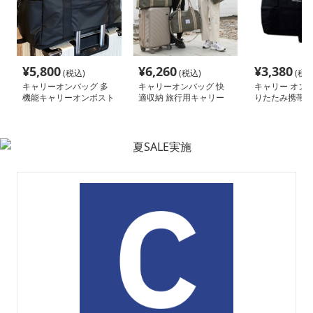
¥
5,800
¥
6,260
¥
3,380
(税込)
(税込)
(税込
キャリーオンバッグ 多
キャリーオンバッグ 快
キャリー オン 
機能キャリーオンボスト
適収納 旅行用キャリー
りたたみ携帯ト
ンバッグ
オントート
グ