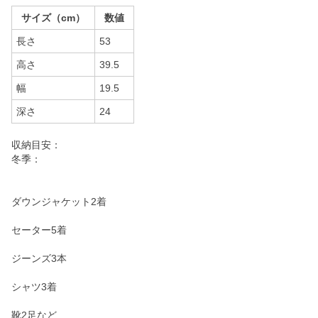
サイズ（cm）
数値
長さ
53
高さ
39.5
幅
19.5
深さ
24
収納目安：
冬季：
ダウンジャケット2着
セーター5着
ジーンズ3本
シャツ3着
靴2足など