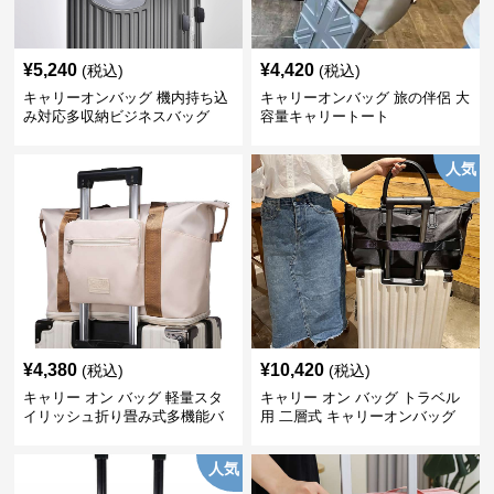
¥
5,240
¥
4,420
(税込)
(税込)
キャリーオンバッグ 機内持ち込
キャリーオンバッグ 旅の伴侶 大
み対応多収納ビジネスバッグ
容量キャリートート
人気
¥
4,380
¥
10,420
(税込)
(税込)
キャリー オン バッグ 軽量スタ
キャリー オン バッグ トラベル
イリッシュ折り畳み式多機能バ
用 二層式 キャリーオンバッグ
ッグ
人気