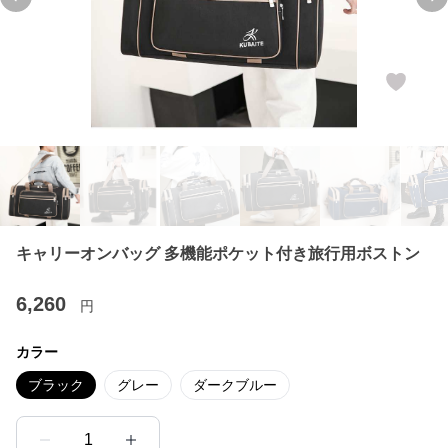
Previous slide
Ne
キャリーオンバッグ 多機能ポケット付き旅行用ボストン
6,260
円
カラー
ブラック
グレー
ダークブルー
1