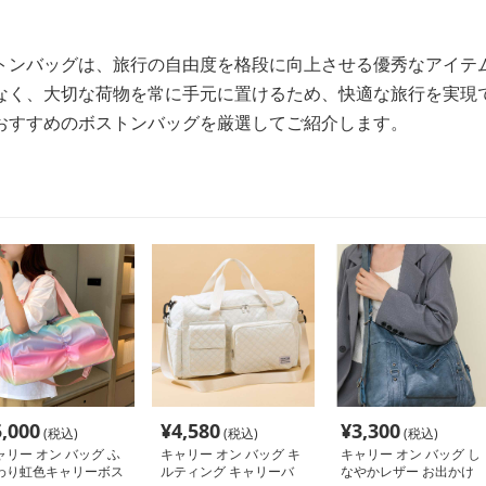
トンバッグは、旅行の自由度を格段に向上させる優秀なアイテ
なく、大切な荷物を常に手元に置けるため、快適な旅行を実現
おすすめのボストンバッグを厳選してご紹介します。
5,000
¥
4,580
¥
3,300
(税込)
(税込)
(税込)
ャリー オン バッグ ふ
キャリー オン バッグ キ
キャリー オン バッグ し
わり虹色キャリーボス
ルティング キャリーバ
なやかレザー お出かけ