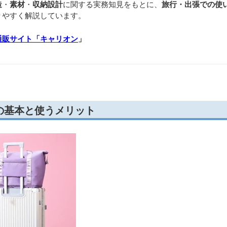
造
・
素材
・
収納設計
に関する実務知見をもとに、
旅行・出張での使
りやすく解説しています。
通販サイト「キャリオン
」
の基本と使うメリット