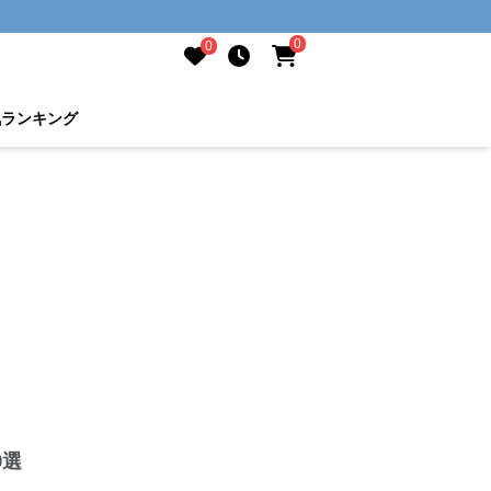
0
0
気ランキング
選
0選