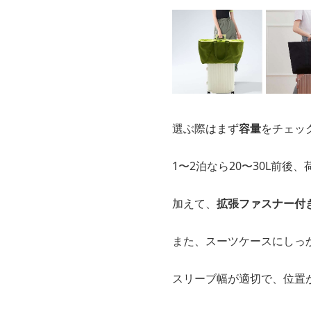
選ぶ際はまず
容量
をチェッ
1〜2泊なら20〜30L前後
加えて、
拡張ファスナー付
また、スーツケースにしっ
スリーブ幅が適切で、位置