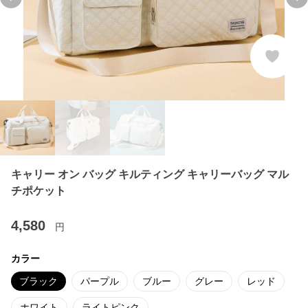
Previous slide
Ne
キャリー オン バッグ キルティング キャリーバッグ マル
チポケット
4,580
円
カラー
ブラック
パープル
ブルー
グレー
レッド
ホワイト
ライトピンク