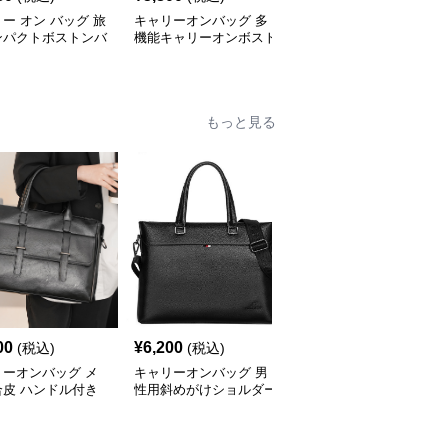
ー オン バッグ 旅
キャリーオンバッグ 多
キャリー オン バッグ キ
ンパクトボストンバ
機能キャリーオンボスト
ャリーオン対応 上質レ
ンバッグ
ザー調バッグ
もっと見る
00
¥
6,200
¥
4,820
(税込)
(税込)
(税込)
リーオンバッグ メ
キャリーオンバッグ 男
キャリーオンバッグ メ
合皮 ハンドル付き
性用斜めがけショルダー
ンズ防水ビジネストート
ネスバッグ ブラッ
バッグ合成皮革製ビジネ
バッグ 軽量ショルダー
スバッグ
付