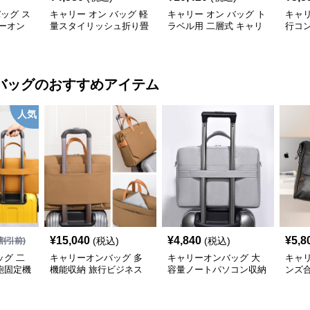
バッグ ス
キャリー オン バッグ 軽
キャリー オン バッグ ト
キャリ
ーオン
量スタイリッシュ折り畳
ラベル用 二層式 キャリ
行コ
み式多機能バッグ
ーオンバッグ
ッグ
バッグ
のおすすめアイテム
人気
¥
15,040
¥
4,840
¥
5,8
(税込)
(税込)
割引前)
グ 二
キャリーオンバッグ 多
キャリーオンバッグ 大
キャ
鞄固定機
機能収納 旅行ビジネス
容量ノートパソコン収納
ンズ
手提げ鞄
バッグ
バッグ 衝撃保護クッシ
ビジ
ョン付き
ク