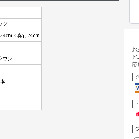
ッグ
24cm × 奥行24cm
お
ビ
ラウン
応
1本
P
G