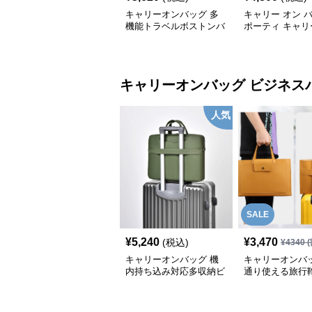
キャリーオンバッグ 多
キャリー オン 
機能トラベルボストンバ
ポーティ キャリ
ッグ
ボストン
キャリーオンバッグ
ビジネス
人気
SALE
¥
5,240
¥
3,470
(税込)
¥
4340
(
キャリーオンバッグ 機
キャリーオンバッ
内持ち込み対応多収納ビ
通り使える旅行
ジネスバッグ
能付き仕事用
ビジネスバッグ