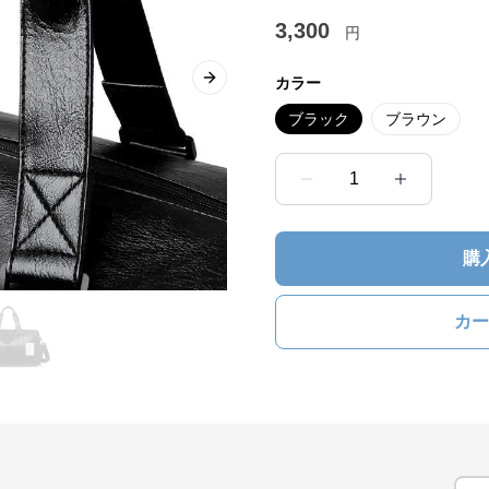
3,300
円
カラー
Next slide
ブラック
ブラウン
1
購
カー