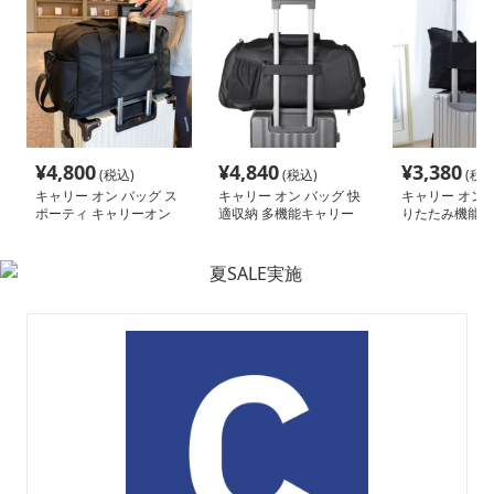
¥
4,800
¥
4,840
¥
3,380
(税込)
(税込)
(税込
キャリー オン バッグ ス
キャリー オン バッグ 快
キャリー オン 
ポーティ キャリーオン
適収納 多機能キャリー
りたたみ機能付
ボストン
オンボストン
トラベルバッグ