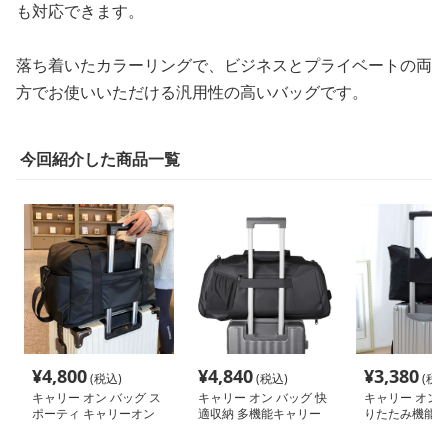
も対応できます。
落ち着いたカラーリングで、ビジネスとプライベートの両
方でお使いいただける汎用性の高いバッグです。
今回紹介した商品一覧
¥
4,800
¥
4,840
¥
3,380
(税込)
(税込)
(税込
キャリー オン バッグ ス
キャリー オン バッグ 快
キャリー オン 
ポーティ キャリーオン
適収納 多機能キャリー
りたたみ機能付
ボストン
オンボストン
トラベルバッグ