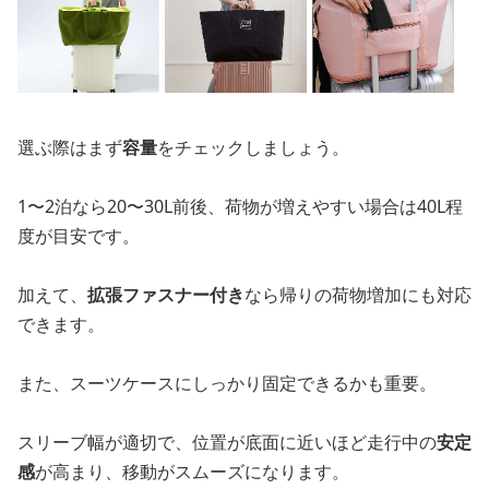
選ぶ際はまず
容量
をチェックしましょう。
1〜2泊なら20〜30L前後、荷物が増えやすい場合は40L程
度が目安です。
加えて、
拡張ファスナー付き
なら帰りの荷物増加にも対応
できます。
また、スーツケースにしっかり固定できるかも重要。
スリーブ幅が適切で、位置が底面に近いほど走行中の
安定
感
が高まり、移動がスムーズになります。