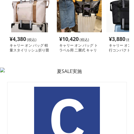
¥
4,380
¥
10,420
¥
3,880
(税込)
(税込)
(税込
キャリー オン バッグ 軽
キャリー オン バッグ ト
キャリー オン 
量スタイリッシュ折り畳
ラベル用 二層式 キャリ
行コンパクトボ
み式多機能バッグ
ーオンバッグ
ッグ