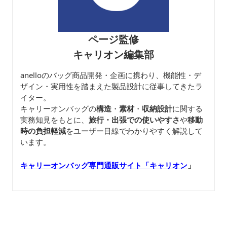
ページ監修
キャリオン編集部
anelloのバッグ商品開発・企画に携わり、機能性・デ
ザイン・実用性を踏まえた製品設計に従事してきたラ
イター。
キャリーオンバッグの
構造
・
素材
・
収納設計
に関する
実務知見をもとに、
旅行・出張での使いやすさ
や
移動
時の負担軽減
をユーザー目線でわかりやすく解説して
います。
キャリーオンバッグ専門通販サイト「キャリオン
」