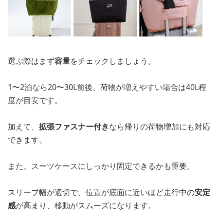
選ぶ際はまず
容量
をチェックしましょう。
1〜2泊なら20〜30L前後、荷物が増えやすい場合は40L程
度が目安です。
加えて、
拡張ファスナー付き
なら帰りの荷物増加にも対応
できます。
また、スーツケースにしっかり固定できるかも重要。
スリーブ幅が適切で、位置が底面に近いほど走行中の
安定
感
が高まり、移動がスムーズになります。