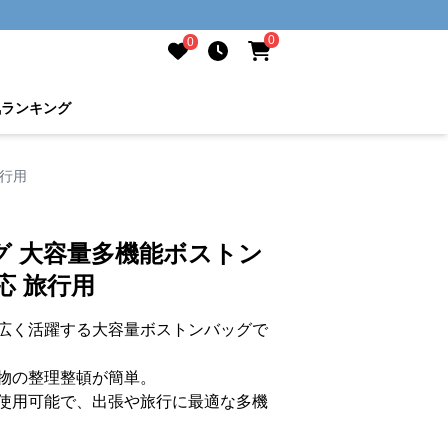
0
0
気ランキング
旅行用
グ 大容量多機能ボストン
応 旅行用
広く活躍する大容量ボストンバッグで
物の整理整頓が簡単。
使用可能で、出張や旅行に最適な多機