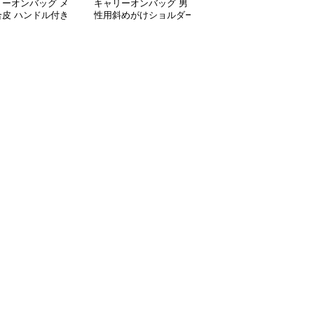
リーオンバッグ メ
キャリーオンバッグ 男
キャリーオンバッグ メ
合皮 ハンドル付き
性用斜めがけショルダー
ンズ防水ビジネストート
ネスバッグ ブラッ
バッグ合成皮革製ビジネ
バッグ 軽量ショルダー
スバッグ
付