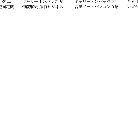
グ 二
キャリーオンバッグ 多
キャリーオンバッグ 大
キャ
鞄固定機
機能収納 旅行ビジネス
容量ノートパソコン収納
ンズ
手提げ鞄
バッグ
バッグ 衝撃保護クッシ
ビジ
ョン付き
ク