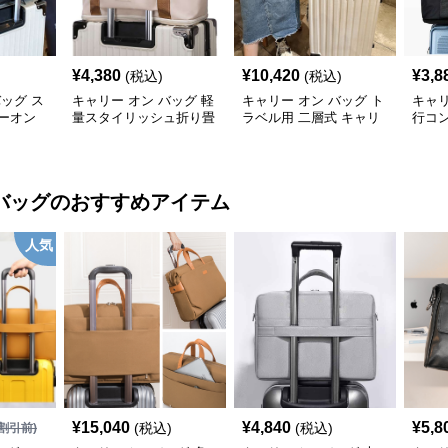
¥
4,380
¥
10,420
¥
3,8
(税込)
(税込)
バッグ ス
キャリー オン バッグ 軽
キャリー オン バッグ ト
キャリ
ーオン
量スタイリッシュ折り畳
ラベル用 二層式 キャリ
行コ
み式多機能バッグ
ーオンバッグ
ッグ
バッグ
のおすすめアイテム
人気
¥
15,040
¥
4,840
¥
5,8
(税込)
(税込)
割引前)