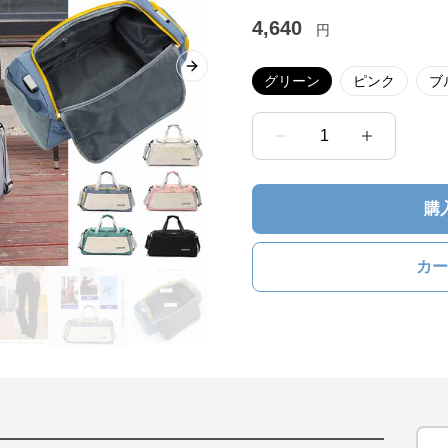
4,640
円
Next slide
グリーン
ピンク
ブ
1
購
カー