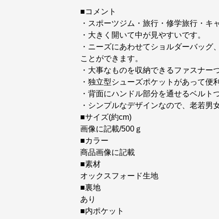
■コメント
・スポーツジム・旅行・修学旅行・キ
・大きく開いて中が見やすいです。
・ニーズにあわせてショルダーバッグ
ことができます。
・大事なものを収納できるファスナー
・独立型シューズポケットがあって便
・背面にハンドル部分を通せるベルト
・シンプルなデザインなので、老若男
■サイズ(約cm)
画像に記載/500ｇ
■カラー
商品画像に記載
■素材
オックスフォード生地
■裏地
あり
■内ポケット