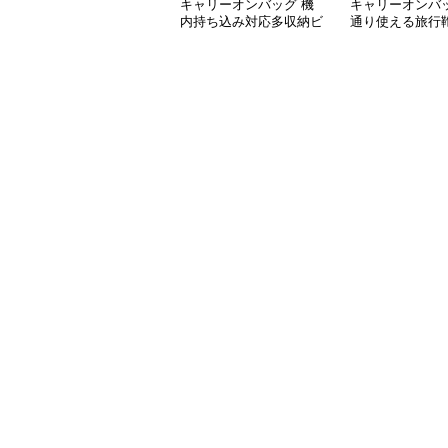
キャリーオンバッグ 機
キャリーオンバッ
内持ち込み対応多収納ビ
通り使える旅行
ジネスバッグ
能付き仕事用
ビジネスバッグ