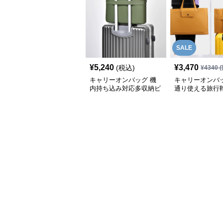
SALE
¥
5,240
¥
3,470
(税込)
¥
4340
(
キャリーオンバッグ 機
キャリーオンバッ
内持ち込み対応多収納ビ
通り使える旅行
ジネスバッグ
能付き仕事用
ビジネスバッグ