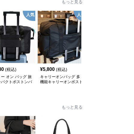
もっと見る
人気
人気
80
¥
5,800
¥
3,920
(税込)
(税込)
(税込)
ー オン バッグ 旅
キャリーオンバッグ 多
キャリー オン バッグ キ
ンパクトボストンバ
機能キャリーオンボスト
ャリーオン対応 上質レ
ンバッグ
ザー調バッグ
もっと見る