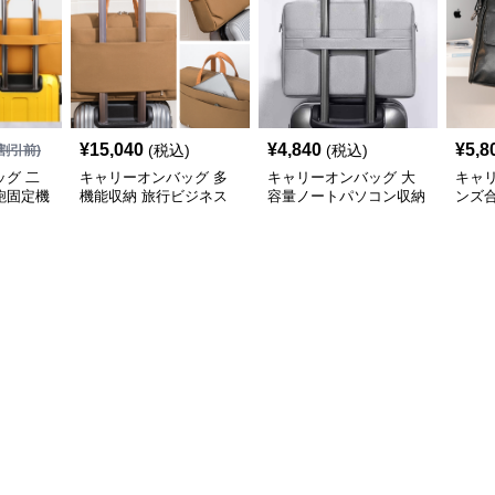
¥
15,040
¥
4,840
¥
5,8
(税込)
(税込)
割引前)
グ 二
キャリーオンバッグ 多
キャリーオンバッグ 大
キャ
鞄固定機
機能収納 旅行ビジネス
容量ノートパソコン収納
ンズ
手提げ鞄
バッグ
バッグ 衝撃保護クッシ
ビジ
ョン付き
ク