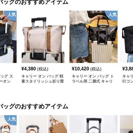
バッグ
のおすすめアイテム
人気
人気
¥
4,380
¥
10,420
¥
3,8
(税込)
(税込)
バッグ ス
キャリー オン バッグ 軽
キャリー オン バッグ ト
キャリ
ーオン
量スタイリッシュ折り畳
ラベル用 二層式 キャリ
行コ
み式多機能バッグ
ーオンバッグ
ッグ
バッグ
のおすすめアイテム
人気