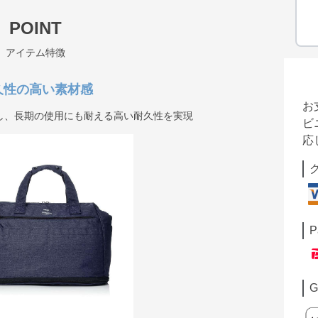
POINT
アイテム特徴
久性の高い素材感
お
し、長期の使用にも耐える高い耐久性を実現
ビ
応
P
G