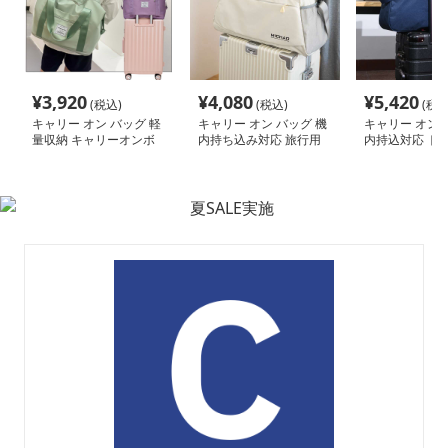
¥
3,920
¥
4,080
¥
5,420
(税込)
(税込)
(税込
キャリー オン バッグ 軽
キャリー オン バッグ 機
キャリー オン 
量収納 キャリーオンボ
内持ち込み対応 旅行用
内持込対応 ト
ストンバッグ
多機能バッグ
ストン