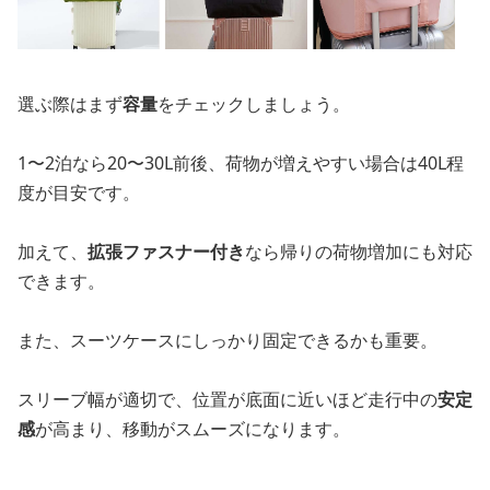
選ぶ際はまず
容量
をチェックしましょう。
1〜2泊なら20〜30L前後、荷物が増えやすい場合は40L程
度が目安です。
加えて、
拡張ファスナー付き
なら帰りの荷物増加にも対応
できます。
また、スーツケースにしっかり固定できるかも重要。
スリーブ幅が適切で、位置が底面に近いほど走行中の
安定
感
が高まり、移動がスムーズになります。