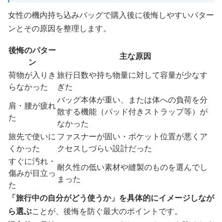
女性の機内持ち込みバッグで購入後に後悔しやすいパター
ンとその原因を整理します。
後悔のパター
主な原因
ン
荷物が入りき
旅行日数や持ち物量に対して容量が少なす
らなかった
ぎた
バッグ本体が重い、または体への負荷を分
肩・腰が疲れ
散する機能（パッド付きストラップ等）が
た
なかった
旅先で使いに
ファスナーが固い・ポケット位置が悪くア
くかった
クセスしづらい設計だった
すぐに汚れ・
耐久性の低い素材や縫製のものを選んでし
傷みが目立っ
まった
た
「旅行中の自分がどう使うか」を具体的にイメージしなが
ら選ぶ
ことが、後悔を防ぐ最大のポイントです。