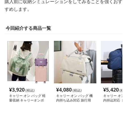
購入前に収納シミュレーションをしてみることを強くおす
すめします。
今回紹介する商品一覧
¥
3,920
¥
4,080
¥
5,420
(税込)
(税込)
(税込
キャリー オン バッグ 軽
キャリー オン バッグ 機
キャリー オン 
量収納 キャリーオンボ
内持ち込み対応 旅行用
内持込対応 ト
ストンバッグ
多機能バッグ
ストン