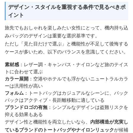
デザイン・スタイルを重視する条件で見るべきポ
イント
旅先でもおしゃれを楽しみたい女性にとって、機内持ち込
みバッグのデザインは重要な選択基準です。
ただし「見た目だけで選ぶ」と機能性が不足して後悔する
ケースが多いため、以下のバランスを意識してください。
素材感
：レザー調・キャンバス・ナイロンなど旅のテイス
トに合わせて選ぶ
カラー展開
：空港やホテルでも浮かないニュートラルカラ
ーは汎用性が高い
フォルム
：トートバッグはカジュアルなシーンに、バック
パックはアクティブ・長距離移動に適している
ブランドロゴの有無
：シンプルなデザインは盗難リスクを
抑える効果もある
デザイン性と機能性を両立したいなら、
内部構造が充実し
ているブランドのトートバッグやナイロンリュック
が候補