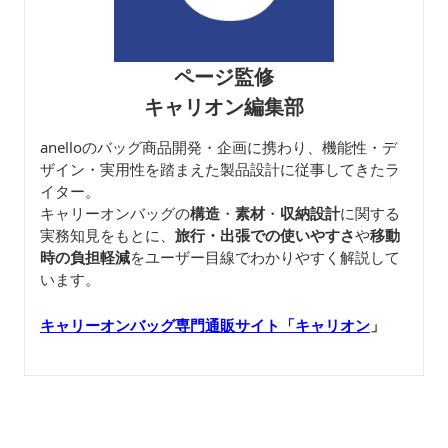
ページ監修
キャリオン編集部
anelloのバッグ商品開発・企画に携わり、機能性・デ
ザイン・実用性を踏まえた製品設計に従事してきたラ
イター。
キャリーオンバッグの
構造
・
素材
・
収納設計
に関する
実務知見をもとに、
旅行・出張での使いやすさ
や
移動
時の負担軽減
をユーザー目線でわかりやすく解説して
います。
キャリーオンバッグ専門通販サイト「キャリオン
」