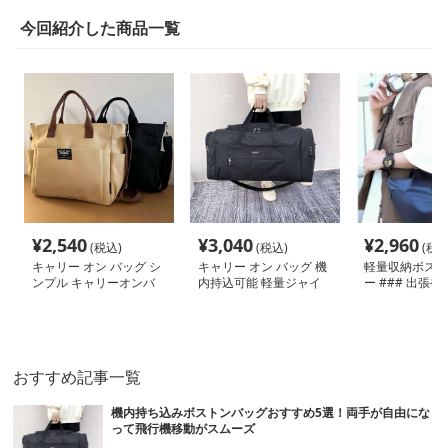
今回紹介した商品一覧
¥
2,540
¥
3,040
¥
2,960
(税込)
(税込)
(税込
キャリー オン バッグ シ
キャリー オン バッグ 機
軽量収納ボスト
ンプル キャリーオンバ
内持込可能 軽量ジャイ
ー ### 出張
ッグ ショルダー付き
アントバッグ
適なキャリー オ
グ。撥水性の高
使用したボスト
で、大容量の収
いやすさを兼ね
おすすめ記事一覧
る。
機内持ち込みボストンバッグおすすめ5選！両手が自由にな
って飛行機移動がスムーズ