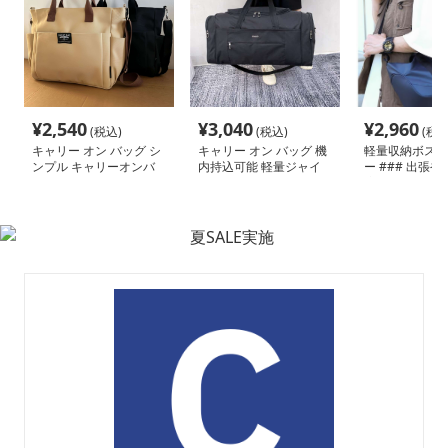
¥
2,540
¥
3,040
¥
2,960
(税込)
(税込)
(税込
キャリー オン バッグ シ
キャリー オン バッグ 機
軽量収納ボスト
ンプル キャリーオンバ
内持込可能 軽量ジャイ
ー ### 出張
ッグ ショルダー付き
アントバッグ
適なキャリー オ
グ。撥水性の高
使用したボスト
で、大容量の収
いやすさを兼ね
る。