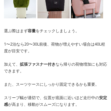
選ぶ際はまず
容量
をチェックしましょう。
1〜2泊なら20〜30L前後、荷物が増えやすい場合は40L程
度が目安です。
加えて、
拡張ファスナー付き
なら帰りの荷物増加にも対応
できます。
また、スーツケースにしっかり固定できるかも重要。
スリーブ幅が適切で、位置が底面に近いほど走行中の
安定
感
が高まり、移動がスムーズになります。