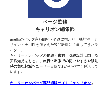
ページ監修
キャリオン編集部
anelloのバッグ商品開発・企画に携わり、機能性・デ
ザイン・実用性を踏まえた製品設計に従事してきたラ
イター。
キャリーオンバッグの
構造
・
素材
・
収納設計
に関する
実務知見をもとに、
旅行・出張での使いやすさ
や
移動
時の負担軽減
をユーザー目線でわかりやすく解説して
います。
キャリーオンバッグ専門通販サイト「キャリオン
」