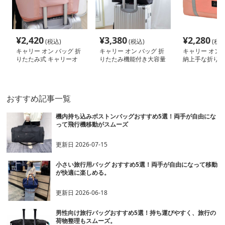
¥
2,420
¥
3,380
¥
2,280
(税込)
(税込)
(税込
キャリー オン バッグ 折
キャリー オン バッグ 折
キャリー オン 
りたたみ式 キャリーオ
りたたみ機能付き大容量
納上手な折りた
ン トートバッグ
トラベルバッグ
歩バッグ
おすすめ記事一覧
機内持ち込みボストンバッグおすすめ5選！両手が自由にな
って飛行機移動がスムーズ
更新日
2026-07-15
小さい旅行用バッグ おすすめ5選！両手が自由になって移動
が快適に楽しめる。
更新日
2026-06-18
男性向け旅行バッグおすすめ5選！持ち運びやすく、旅行の
荷物整理もスムーズ。