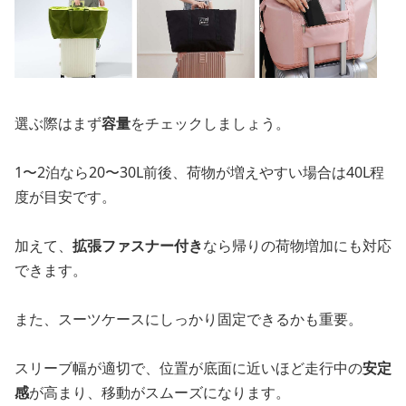
選ぶ際はまず
容量
をチェックしましょう。
1〜2泊なら20〜30L前後、荷物が増えやすい場合は40L程
度が目安です。
加えて、
拡張ファスナー付き
なら帰りの荷物増加にも対応
できます。
また、スーツケースにしっかり固定できるかも重要。
スリーブ幅が適切で、位置が底面に近いほど走行中の
安定
感
が高まり、移動がスムーズになります。