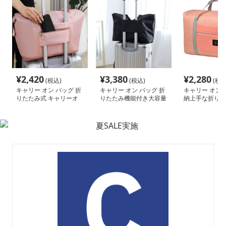
¥
2,420
¥
3,380
¥
2,280
(税込)
(税込)
(税込
キャリー オン バッグ 折
キャリー オン バッグ 折
キャリー オン 
りたたみ式 キャリーオ
りたたみ機能付き大容量
納上手な折りた
ン トートバッグ
トラベルバッグ
歩バッグ