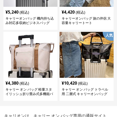
¥
5,240
¥
4,420
(税込)
(税込)
キャリーオンバッグ 機内持ち込
キャリーオンバッグ 旅の伴侶 大
み対応多収納ビジネスバッグ
容量キャリートート
人気
¥
4,380
¥
10,420
(税込)
(税込)
キャリー オン バッグ 軽量スタ
キャリー オン バッグ トラベル
イリッシュ折り畳み式多機能バ
用 二層式 キャリーオンバッグ
ッグ
キャリオンは、キャリー オン バッグ専用の通販サイト