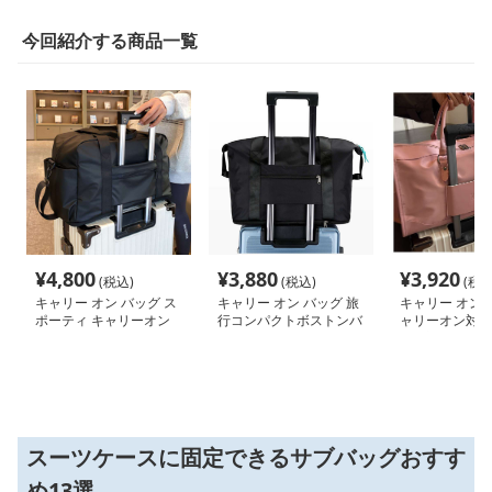
今回紹介する商品一覧
¥
4,800
¥
3,880
¥
3,920
(税込)
(税込)
(税込
キャリー オン バッグ ス
キャリー オン バッグ 旅
キャリー オン 
ポーティ キャリーオン
行コンパクトボストンバ
ャリーオン対応
ボストン
ッグ
ザー調バッグ
スーツケースに固定できるサブバッグおすす
め13選