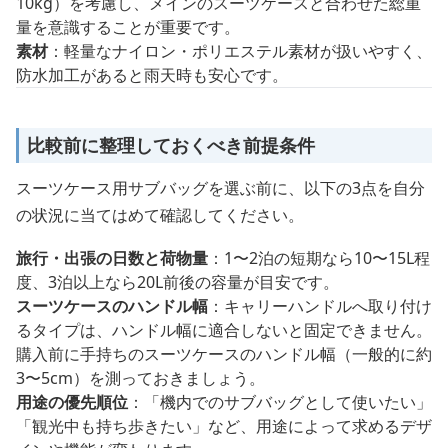
10kg）を考慮し、メインのスーツケースと合わせた総重
量を意識することが重要です。
素材
：軽量なナイロン・ポリエステル素材が扱いやすく、
防水加工があると雨天時も安心です。
比較前に整理しておくべき前提条件
スーツケース用サブバッグを選ぶ前に、以下の3点を自分
の状況に当てはめて確認してください。
旅行・出張の日数と荷物量
：1〜2泊の短期なら10〜15L程
度、3泊以上なら20L前後の容量が目安です。
スーツケースのハンドル幅
：キャリーハンドルへ取り付け
るタイプは、ハンドル幅に適合しないと固定できません。
購入前に手持ちのスーツケースのハンドル幅（一般的に約
3〜5cm）を測っておきましょう。
用途の優先順位
：「機内でのサブバッグとして使いたい」
「観光中も持ち歩きたい」など、用途によって求めるデザ