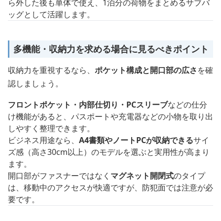
ら外した後も単体で使え、1泊分の荷物をまとめるサブバ
ッグとして活躍します。
多機能・収納力を求める場合に見るべきポイント
収納力を重視するなら、
ポケット構成と開口部の広さ
を確
認しましょう。
フロントポケット・内部仕切り・PCスリーブ
などの仕分
け機能があると、パスポートや充電器などの小物を取り出
しやすく整理できます。
ビジネス用途なら、
A4書類やノートPCが収納できる
サイ
ズ感（高さ30cm以上）のモデルを選ぶと実用性が高まり
ます。
開口部がファスナーではなく
マグネット開閉式
のタイプ
は、移動中のアクセスが快適ですが、防犯面では注意が必
要です。