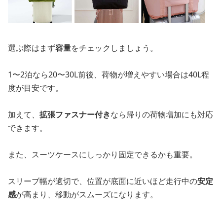
選ぶ際はまず
容量
をチェックしましょう。
1〜2泊なら20〜30L前後、荷物が増えやすい場合は40L程
度が目安です。
加えて、
拡張ファスナー付き
なら帰りの荷物増加にも対応
できます。
また、スーツケースにしっかり固定できるかも重要。
スリーブ幅が適切で、位置が底面に近いほど走行中の
安定
感
が高まり、移動がスムーズになります。