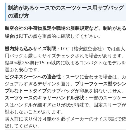
制約があるケースでのスーツケース用サブバッグ
の選び方
航空会社の手荷物規定や職場の服装規定など、制約がある
場合
は以下の点を重点的に確認してください。
機内持ち込みサイズ制限
：LCC（格安航空会社）では個人
用バッグも厳しくサイズチェックされる場合があります。
縦40×横25×奥行15cm以内に収まるコンパクトなモデルを
選ぶと安心です。
ビジネスシーンへの適合性
：スーツに合わせる場合は、カ
ジュアルすぎるデザインを避け、
ブリーフケース型やシン
プルなトートタイプ
のサブバッグが印象を損ないません。
スーツケースのキャリーハンドル形状
：一部のスーツケー
スはハンドルが細すぎたり形状が特殊で、固定スリーブが
対応しないことがあります。
購入前に取り付け可能かを必ずメーカーのサイズ表記で確
認してください。