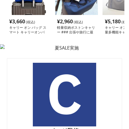
¥
3,660
¥
2,960
¥
5,180
(税込)
(税込)
(税込
キャリー オン バッグ ス
軽量収納ボストンキャリ
キャリー オン 
マート キャリーオンバ
ー ### 出張や旅行に最
量多機能キャリ
ッグ
適なキャリー オン バッ
ンバッグ
グ。撥水性の高い素材を
使用したボストンバッグ
で、大容量の収納力と使
いやすさを兼ね備えてい
る。