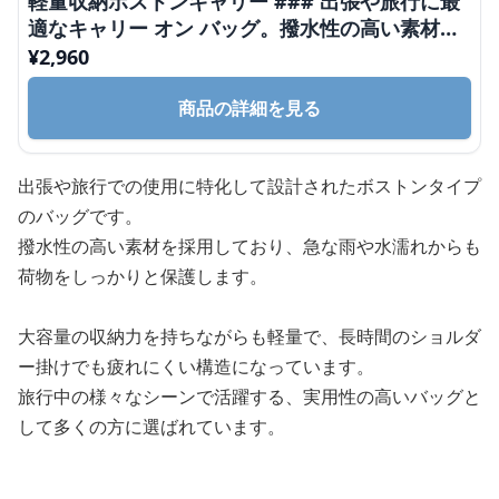
軽量収納ボストンキャリー ### 出張や旅行に最
適なキャリー オン バッグ。撥水性の高い素材を
使用したボストンバッグで、大容量の収納力と使
¥
2,960
いやすさを兼ね備えている。
商品の詳細を見る
出張や旅行での使用に特化して設計されたボストンタイプ
のバッグです。
撥水性の高い素材を採用しており、急な雨や水濡れからも
荷物をしっかりと保護します。
大容量の収納力を持ちながらも軽量で、長時間のショルダ
ー掛けでも疲れにくい構造になっています。
旅行中の様々なシーンで活躍する、実用性の高いバッグと
して多くの方に選ばれています。