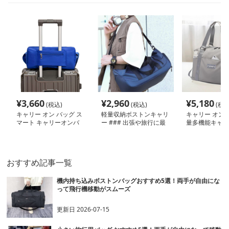
¥
3,660
¥
2,960
¥
5,180
(税込)
(税込)
(税込
キャリー オン バッグ ス
軽量収納ボストンキャリ
キャリー オン 
マート キャリーオンバ
ー ### 出張や旅行に最
量多機能キャリ
ッグ
適なキャリー オン バッ
ンバッグ
グ。撥水性の高い素材を
使用したボストンバッグ
で、大容量の収納力と使
おすすめ記事一覧
いやすさを兼ね備えてい
る。
機内持ち込みボストンバッグおすすめ5選！両手が自由にな
って飛行機移動がスムーズ
更新日
2026-07-15