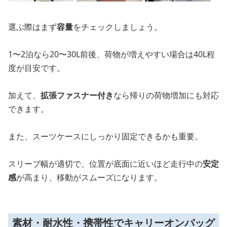
選ぶ際はまず
容量
をチェックしましょう。
1〜2泊なら20〜30L前後、荷物が増えやすい場合は40L程
度が目安です。
加えて、
拡張ファスナー付き
なら帰りの荷物増加にも対応
できます。
また、スーツケースにしっかり固定できるかも重要。
スリーブ幅が適切で、位置が底面に近いほど走行中の
安定
感
が高まり、移動がスムーズになります。
素材・耐水性・携帯性でキャリーオンバッグ