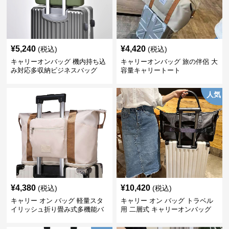
¥
5,240
¥
4,420
(税込)
(税込)
キャリーオンバッグ 機内持ち込
キャリーオンバッグ 旅の伴侶 大
み対応多収納ビジネスバッグ
容量キャリートート
人気
¥
4,380
¥
10,420
(税込)
(税込)
キャリー オン バッグ 軽量スタ
キャリー オン バッグ トラベル
イリッシュ折り畳み式多機能バ
用 二層式 キャリーオンバッグ
ッグ