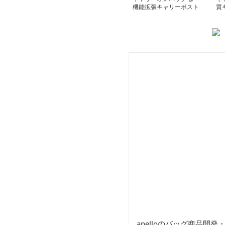
機能拡張キャリーボスト
質
ンバッグ
オ
anelloのバッグ商品