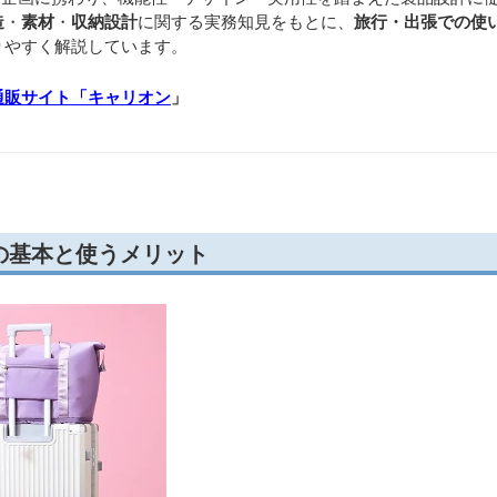
造
・
素材
・
収納設計
に関する実務知見をもとに、
旅行・出張での使
りやすく解説しています。
通販サイト「キャリオン
」
の基本と使うメリット