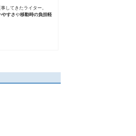
従事してきたライター。
いやすさ
や
移動時の負担軽