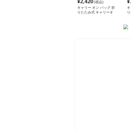
¥
2,420
¥
(税込)
キャリー オン バッグ 折
キ
りたたみ式 キャリーオ
り
ン トートバッグ
グ