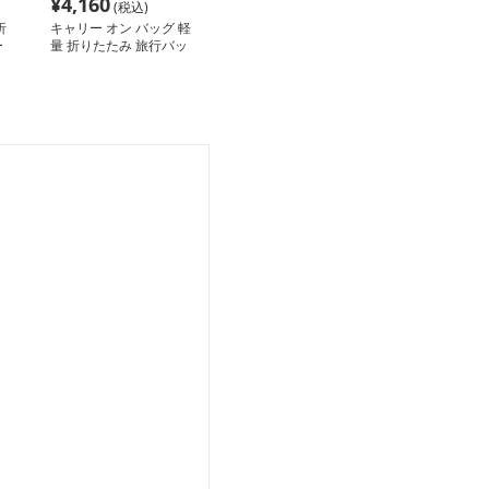
¥
4,160
(税込)
折
キャリー オン バッグ 軽
ー
量 折りたたみ 旅行バッ
グ