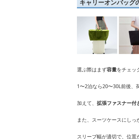
キャリーオンバッグ
選ぶ際はまず
容量
をチェッ
1〜2泊なら20〜30L前後
加えて、
拡張ファスナー付
また、スーツケースにしっ
スリーブ幅が適切で、位置