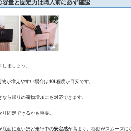
の容量と固定力は購入前に必ず確認
クしましょう。
、荷物が増えやすい場合は40L程度が目安です。
き
なら帰りの荷物増加にも対応できます。
かり固定できるかも重要。
が底面に近いほど走行中の
安定感
が高まり、移動がスムーズに